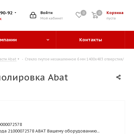
-90-92
Войти
Корзина
0
0
0
Мой кабинет
пуста
к
омпании
Контакты
асти Abat
-
Стекло гнутое незакаленное 6 мм 1400х483 отверстия/
полировка Abat
0000072578
ода 21000072578 ABAT Вашему оборудованию...