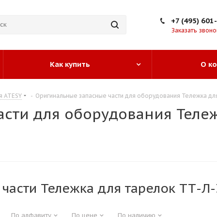
+7 (495) 601
Заказать звоно
Как купить
О к
я ATESY
-
Оригинальные запасные части для оборудования Тележка для
сти для оборудования Тележ
части Тележка для тарелок ТТ-Л-
По алфавиту
По цене
По наличию