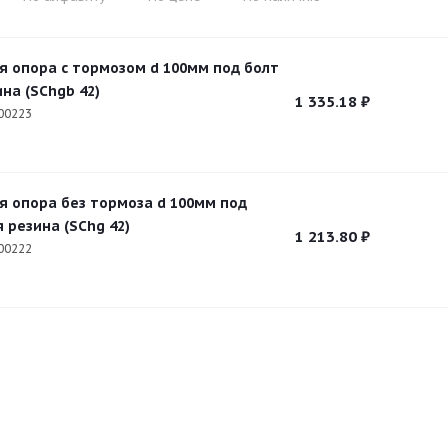
я опора с тормозом d 100мм под болт
на (SChgb 42)
1 335.18
₽
00223
я опора без тормоза d 100мм под
 резина (SChg 42)
1 213.80
₽
00222