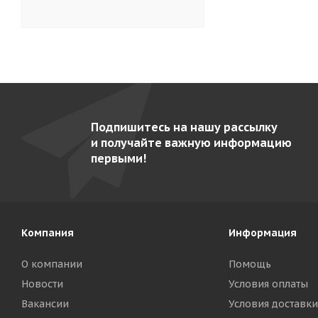
Гольфстрим-1/1М-2
5
Гольфстрим-2М-2
5
Грати- 5.440-02
8
Грати- 9.440-02-2 (AISI 304)
7
Каскад
3
Подпишитесь на нашу рассылку
Кваркини КА-500-01
5
и получайте важную информацию
Командор ВК-4 Э
9
первыми!
Командор ВК-4-01
10
Командор-2/1 М
10
Командор-2/2 М
11
Компания
Информация
Командор-2/3-Э
10
О компании
Помощь
Командор-2/5 газ
9
Новости
Условия оплаты
Командор-2/5-Э
9
Вакансии
Условия доставки