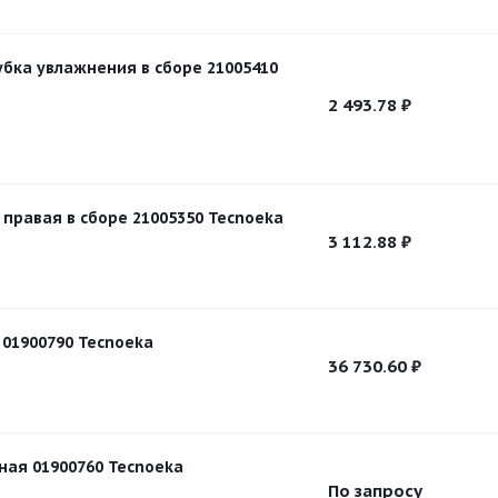
убка увлажнения в сборе 21005410
2 493.78
₽
 правая в сборе 21005350 Tecnoeka
3 112.88
₽
 01900790 Tecnoeka
36 730.60
₽
ная 01900760 Tecnoeka
По запросу