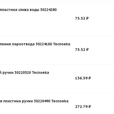
ластина слива воды 30224280
73.52
₽
ления пароотвода 30224160 Tecnoeka
73.52
₽
й ручки 30220520 Tecnoeka
136.39
₽
я пластина ручки 30220490 Tecnoeka
272.79
₽