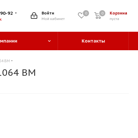
-90-92
Войти
Корзина
0
0
0
Мой кабинет
пуста
к
омпании
Контакты
64 BM
1064 BM