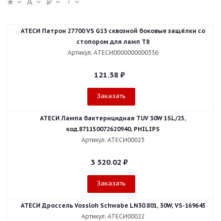
АТЕСИ Патрон 27700 VS G13 сквозной боковые защёлки со
стопором для ламп T8
Артикул: АТЕСИ0000000000336
121.38
₽
Заказать
АТЕСИ Лампа бактерицидная TUV 30W 1SL/25,
код.871150072620940, PHILIPS
Артикул: АТЕСИ00023
3 520.02
₽
Заказать
АТЕСИ Дроссель Vossloh Schwabe LN30.801, 30W, VS-169645
Артикул: АТЕСИ00022