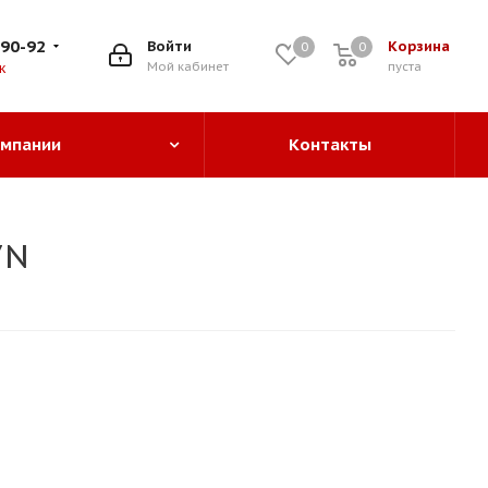
-90-92
Войти
Корзина
0
0
0
Мой кабинет
пуста
к
омпании
Контакты
7N