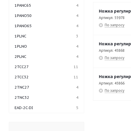
1PANC65
4
Ножка регулир
1PANO50
4
Артикул: 55978
По запросу
1PANO65
4
1PLNC
3
Ножка регулир
1PLNO
4
Артикул: 45868
2PLNC
4
По запросу
2TCC27
11
Ножка регулир
2TCC32
11
Артикул: 45866
2TNC27
4
По запросу
2TNC32
4
EAD-2C-DI
5
EAD-3C-DI
7
EAD-4C-DI
5