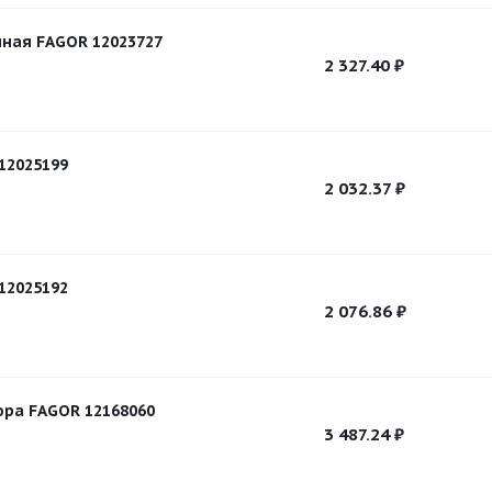
ная FAGOR 12023727
2 327.40
₽
12025199
2 032.37
₽
12025192
2 076.86
₽
ора FAGOR 12168060
3 487.24
₽