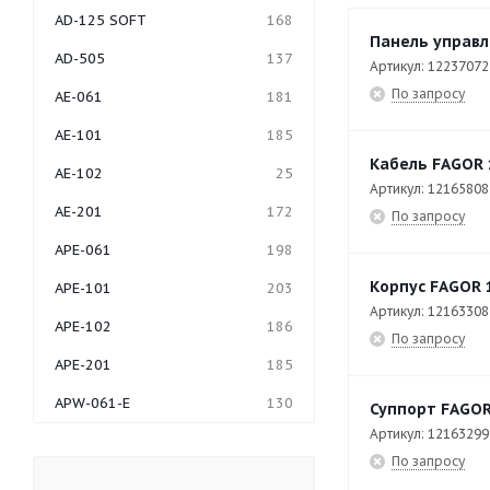
AD-125 SOFT
168
Панель управл
AD-505
137
Артикул: 12237072
По запросу
AE-061
181
AE-101
185
Кабель FAGOR 
AE-102
25
Артикул: 12165808
AE-201
172
По запросу
APE-061
198
Корпус FAGOR 
APE-101
203
Артикул: 12163308
APE-102
186
По запросу
APE-201
185
APW-061-E
130
Суппорт FAGOR
Артикул: 12163299
APW-062
27
По запросу
APW-062-E
56