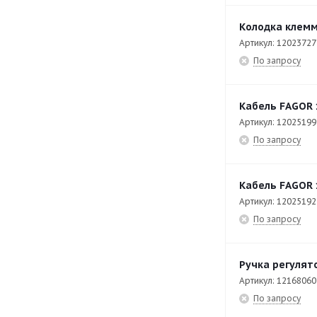
CP-E7240
36
Колодка клемм
CPE6-05
34
Артикул: 12023727
CPW-061-E
134
По запросу
CPW-062
27
Кабель FAGOR 
CPW-062-E
57
Артикул: 12025199
CPW-0623
7
По запросу
CPW-0623-E
80
CPW-101-E
84
Кабель FAGOR 
Артикул: 12025192
CPW-102-E
81
По запросу
CPW-201-E
95
CPW-202-E
84
Ручка регулят
CV9-40 PLUS
55
Артикул: 12168060
По запросу
EAEP-1402
43