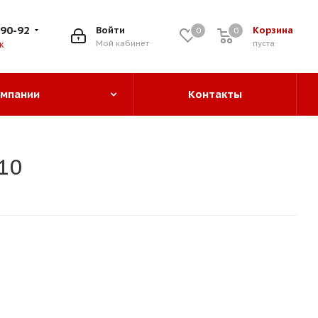
-90-92
Войти
Корзина
0
0
0
Мой кабинет
пуста
к
омпании
Контакты
10