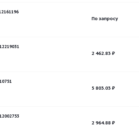
12161196
По запросу
12219031
2 462.83
₽
10751
5 803.03
₽
12002753
2 964.88
₽