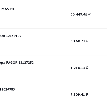
12165861
33 449.41
₽
OR 12139109
5 160.72
₽
ора FAGOR 12127232
1 210.13
₽
12024983
7 509.41
₽