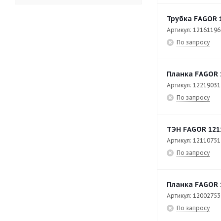
APW-0623
7
Трубка FAGOR 
APW-0623-E
80
Артикул: 12161196
По запросу
APW-101-E
83
APW-102-E
80
Планка FAGOR 
APW-201-E
93
Артикул: 12219031
По запросу
APW-202-E
82
ATM-031 ECO
56
ТЭН FAGOR 121
ATM-051 ECO
57
Артикул: 12110751
ATM-081 ECO
74
По запросу
ATM-101 ECO
74
Планка FAGOR 
BM-E705
17
Артикул: 12002753
BM-E710
18
По запросу
BME7-10
79