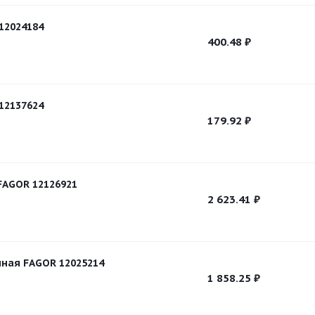
12024184
400.48
₽
12137624
179.92
₽
AGOR 12126921
2 623.41
₽
ная FAGOR 12025214
1 858.25
₽