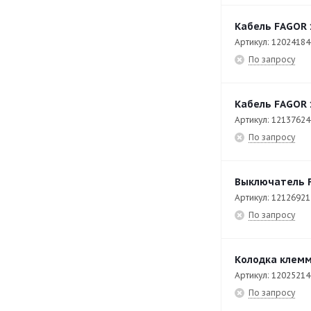
CE7-20-Q
49
Кабель FAGOR 
CF-20
42
Артикул: 12024184
CI9-40 PLUS
42
По запросу
CO-110
141
CO-110 DD
141
Кабель FAGOR 
Артикул: 12137624
CO-142 DD
141
По запросу
CO-402 COLD
112
CO-402 COLD B DD
121
Выключатель F
CO-500 B DD
107
Артикул: 12126921
По запросу
CO-500 DD
103
CO-502 B DD
137
Колодка клемм
CP-E7126
36
Артикул: 12025214
По запросу
CP-E7140
34