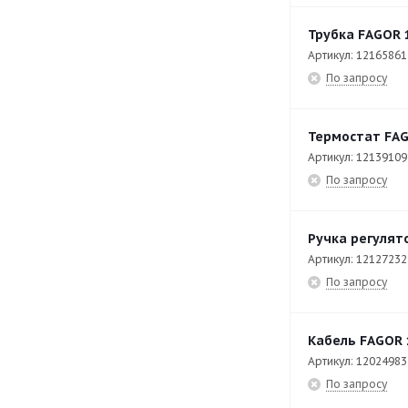
C-E711
32
Трубка FAGOR 
Артикул: 12165861
C-E741
33
По запросу
C-I725
17
C-I745
17
Термостат FAG
CCB- 10
41
Артикул: 12139109
По запросу
CCB- 20
41
CCF-20
49
Ручка регулят
CCO-120-I-HW
206
Артикул: 12127232
По запросу
CCO-160-D-CW
218
CCO-180-I-CW
253
Кабель FAGOR 
CDT-600
42
Артикул: 12024983
CE 9-41
82
По запросу