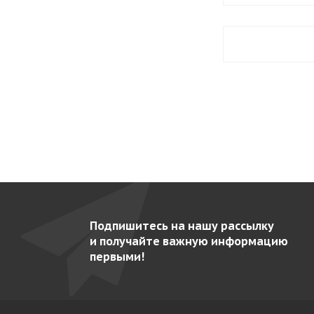
EAEP-1602
39
EAEP-701
34
EAEP-801
33
EAEP-802
36
EAF-1402 MIXT
42
EAF-1403 C
56
EAF-1403 P
56
EAF-1404 C
55
EAF-1404 P
55
Подпишитесь на нашу рассылку
EAF-1602 MIX
40
и получайте важную информацию
первыми!
EAF-1603 C
53
EAF-1604 C
53
EAF-702 C
50