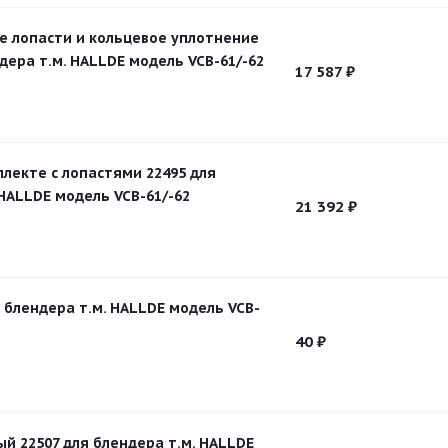
 лопасти и кольцевое уплотнение
дера т.м. HALLDE модель VCB-61/-62
17 587
₽
плекте с лопастями 22495 для
 HALLDE модель VCB-61/-62
21 392
₽
я блендера т.м. HALLDE модель VCB-
40
₽
й 22507 для блендера т.м. HALLDE