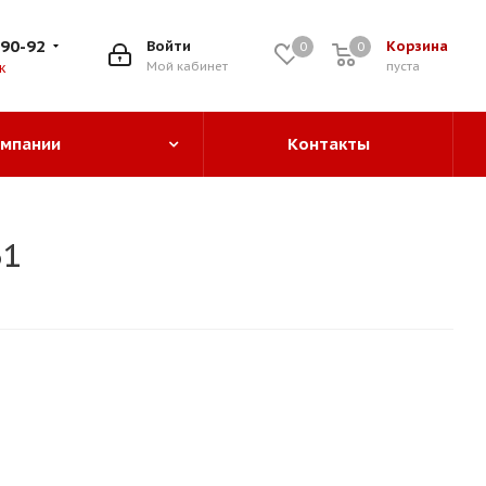
-90-92
Войти
Корзина
0
0
0
Мой кабинет
пуста
к
омпании
Контакты
61