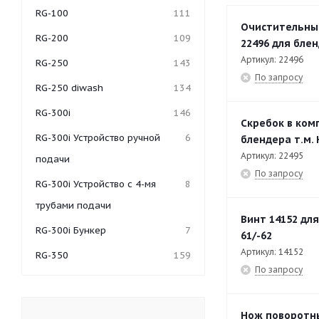
RG-100
111
Очистительные
RG-200
109
22496 для блен
Артикул: 22496
RG-250
143
По запросу
RG-250 diwash
134
RG-300i
146
Скребок в ком
RG-300i Устройство ручной
6
блендера т.м.
Артикул: 22495
подачи
По запросу
RG-300i Устройство с 4-мя
8
трубами подачи
Винт 14152 дл
RG-300i Бункер
7
61/-62
Артикул: 14152
RG-350
159
По запросу
RG-350 Бункер
6
RG-350 Устройство ручной
12
Нож поворотны