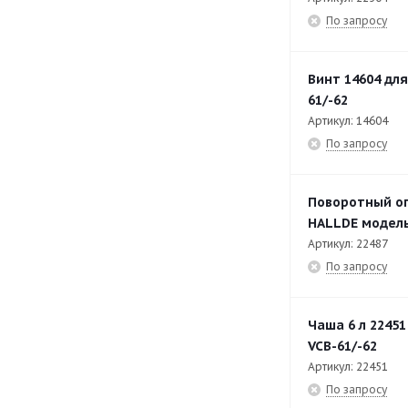
По запросу
трубами подачи
RG-400i Цилиндр подачи A
15
Винт 14604 дл
RG-400i Цилиндр подачи B
14
61/-62
RG-50
44
Артикул: 14604
По запросу
RG-50S
36
SB-4L-1
47
Поворотный ог
SB-4L-2
52
HALLDE модель
Артикул: 22487
VCB-31S
23
По запросу
VCB-32
33
VCB-61
51
Чаша 6 л 2245
VCB-62
50
VCB-61/-62
Артикул: 22451
VCM-41
40
По запросу
VCM-42
30