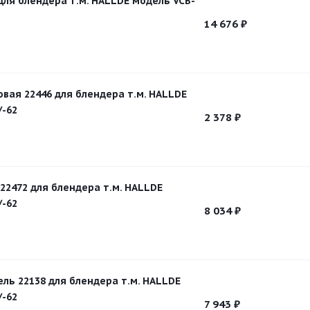
для блендера т.м. HALLDE модель VCB-
14 676
₽
овая 22446 для блендера т.м. HALLDE
/-62
2 378
₽
22472 для блендера т.м. HALLDE
/-62
8 034
₽
ль 22138 для блендера т.м. HALLDE
/-62
7 943
₽