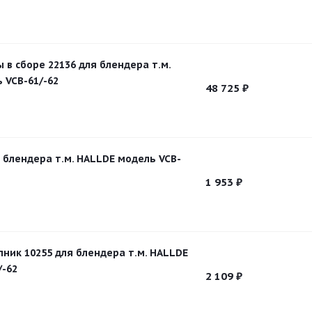
 в сборе 22136 для блендера т.м.
 VCB-61/-62
48 725
₽
я блендера т.м. HALLDE модель VCB-
1 953
₽
ик 10255 для блендера т.м. HALLDE
/-62
2 109
₽