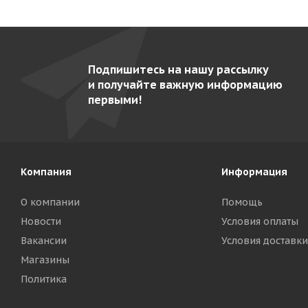
EF-T9/28
28
EF-TOP7/14
8
Подпишитесь на нашу рассылку
EF-TOP7/14-V
7
и получайте важную информацию
EF-TOP7/28
8
первыми!
EF-TOP7/28-V
7
EF-TOP7/40-2
30
EK-T7/80-O
45
Компания
Информация
EK-T7/80-P
44
О компании
Помощь
EK-T9/100-O
43
Новости
Условия оплаты
EK-T9/100-P
43
Вакансии
Условия доставки
Магазины
EK-T9/150-O
44
Политика
EK-T9/150-P
43