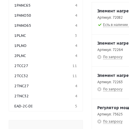
1PANC65
4
Элемент нагре
1PANO50
4
Артикул: 72082
Есть в наличии 
1PANO65
4
1PLNC
3
Элемент нагре
1PLNO
4
Артикул: 72264
2PLNC
4
По запросу
2TCC27
11
Элемент нагре
2TCC32
11
Артикул: 72263
2TNC27
4
По запросу
2TNC32
4
EAD-2C-DI
5
Регулятор мощ
Артикул: 73625
EAD-3C-DI
7
По запросу
EAD-4C-DI
5