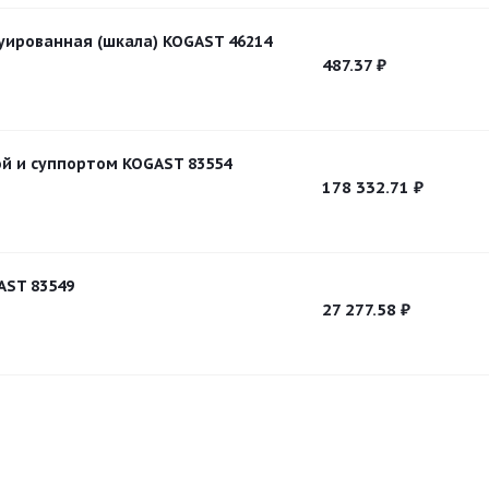
уированная (шкала) KOGAST 46214
487.37
₽
ой и суппортом KOGAST 83554
178 332.71
₽
AST 83549
27 277.58
₽