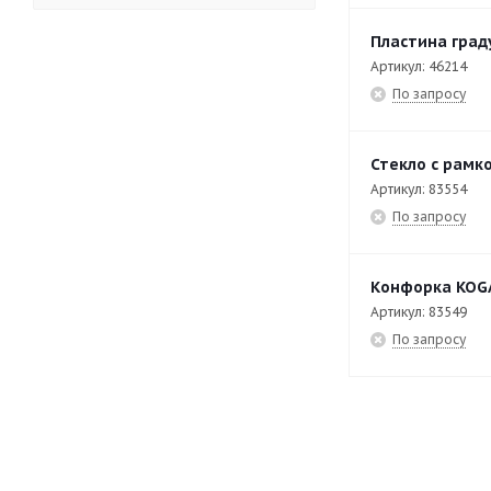
EAD-86-DI
3
Пластина град
EB-T47/P
27
Артикул: 46214
По запросу
EB-T49/P
26
EB-T87/P
27
Стекло с рамк
EB-T89/P
26
Артикул: 83554
По запросу
EF-T40
31
EF-T40/2
22
Конфорка KOG
EF-T60/2
22
Артикул: 83549
EF-T7/14
29
По запросу
EF-T7/28
29
EF-T7/2х5
30
EF-T9/14
28
EF-T9/14M
18