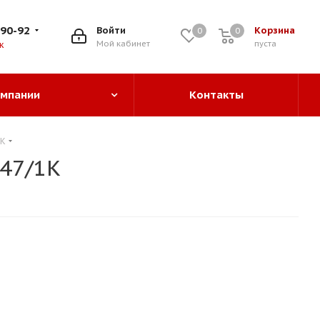
-90-92
Войти
Корзина
0
0
0
Мой кабинет
пуста
к
омпании
Контакты
1K
47/1K