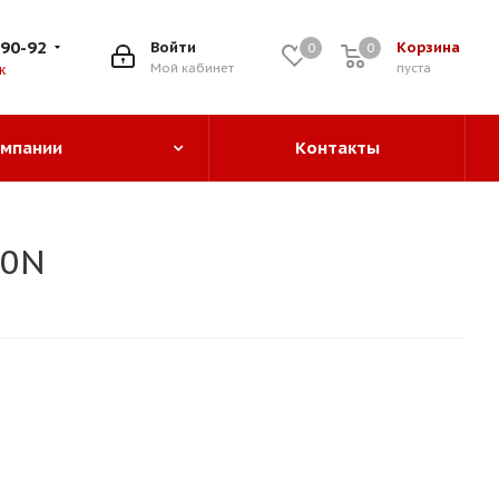
-90-92
Войти
Корзина
0
0
0
Мой кабинет
пуста
к
омпании
Контакты
90N