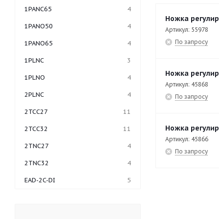
1PANC65
4
Ножка регулир
1PANO50
4
Артикул: 55978
По запросу
1PANO65
4
1PLNC
3
Ножка регулир
1PLNO
4
Артикул: 45868
2PLNC
4
По запросу
2TCC27
11
Ножка регулир
2TCC32
11
Артикул: 45866
2TNC27
4
По запросу
2TNC32
4
EAD-2C-DI
5
EAD-3C-DI
7
EAD-4C-DI
5