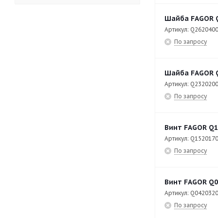
APW-0623
7
Шайба FAGOR 
APW-0623-E
80
Артикул: Q262040
По запросу
APW-101-E
83
APW-102-E
80
Шайба FAGOR 
APW-201-E
93
Артикул: Q232020
По запросу
APW-202-E
82
ATM-031 ECO
56
Винт FAGOR Q1
ATM-051 ECO
57
Артикул: Q152017
ATM-081 ECO
74
По запросу
ATM-101 ECO
74
Винт FAGOR Q0
BM-E705
17
Артикул: Q042032
BM-E710
18
По запросу
BME7-10
79