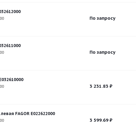
032612000
По запросу
000
032611000
По запросу
000
E032610000
3 231.83
₽
000
 левая FAGOR E022622000
3 599.69
₽
000