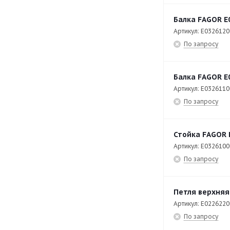
CP-E7240
36
Балка FAGOR E
CPE6-05
34
Артикул: E032612
CPW-061-E
134
По запросу
CPW-062
27
Балка FAGOR E
CPW-062-E
57
Артикул: E032611
CPW-0623
7
По запросу
CPW-0623-E
80
CPW-101-E
84
Стойка FAGOR 
Артикул: E032610
CPW-102-E
81
По запросу
CPW-201-E
95
CPW-202-E
84
Петля верхняя
CV9-40 PLUS
55
Артикул: E022622
По запросу
EAEP-1402
43