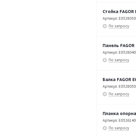
CE7-20-Q
49
Стойка FAGOR 
CF-20
42
Артикул: E032805
CI9-40 PLUS
42
По запросу
CO-110
141
CO-110 DD
141
Панель FAGOR 
Артикул: E032804
CO-142 DD
141
По запросу
CO-402 COLD
112
CO-402 COLD B DD
121
Балка FAGOR E
CO-500 B DD
107
Артикул: E032803
По запросу
CO-500 DD
103
CO-502 B DD
137
Планка опорна
CP-E7126
36
Артикул: E032614
По запросу
CP-E7140
34