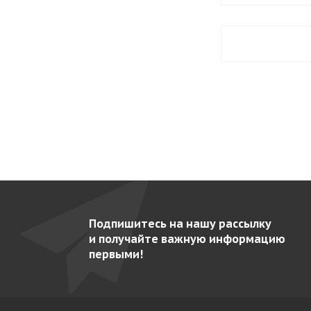
EAEP-1602
39
EAEP-701
34
EAEP-801
33
EAEP-802
36
EAF-1402 MIXT
42
EAF-1403 C
56
EAF-1403 P
56
EAF-1404 C
55
EAF-1404 P
55
Подпишитесь на нашу рассылку
EAF-1602 MIX
40
и получайте важную информацию
первыми!
EAF-1603 C
53
EAF-1604 C
53
EAF-702 C
50