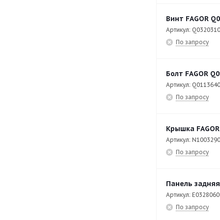
C-E711
32
Винт FAGOR Q0
Артикул: Q032031
C-E741
33
По запросу
C-I725
17
C-I745
17
Болт FAGOR Q0
CCB- 10
41
Артикул: Q011364
По запросу
CCB- 20
41
CCF-20
49
Крышка FAGOR
CCO-120-I-HW
206
Артикул: N100329
По запросу
CCO-160-D-CW
218
CCO-180-I-CW
253
Панель задняя
CDT-600
42
Артикул: E032806
CE 9-41
82
По запросу