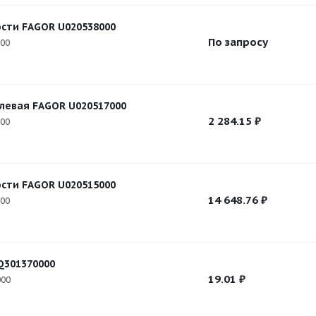
сти FAGOR U020538000
По запросу
000
левая FAGOR U020517000
2 284.15
₽
000
сти FAGOR U020515000
14 648.76
₽
000
Q301370000
19.01
₽
000