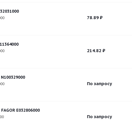
32031000
78.89
₽
000
11364000
214.82
₽
000
 N100329000
По запросу
000
 FAGOR E032806000
По запросу
000