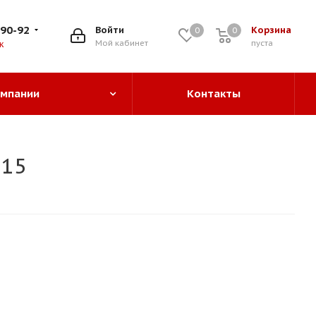
-90-92
Войти
Корзина
0
0
0
Мой кабинет
пуста
к
омпании
Контакты
-15