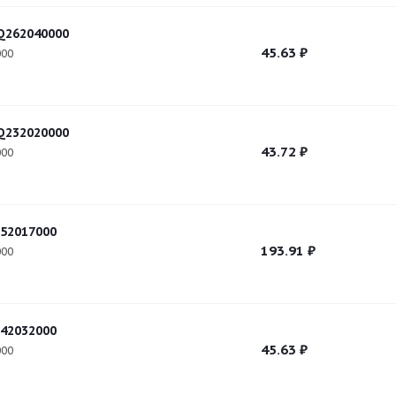
Q262040000
45.63
₽
000
Q232020000
43.72
₽
000
52017000
193.91
₽
000
42032000
45.63
₽
000