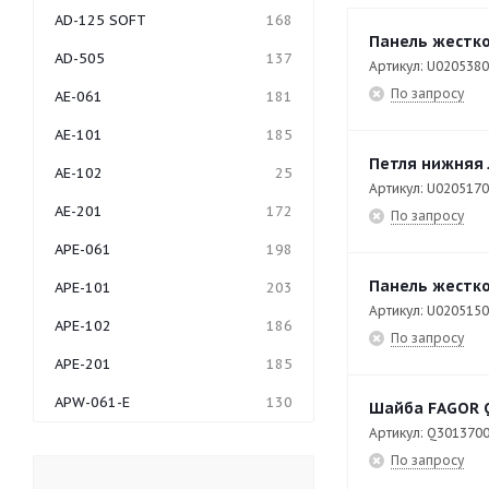
AD-125 SOFT
168
Панель жестко
AD-505
137
Артикул: U020538
По запросу
AE-061
181
AE-101
185
Петля нижняя 
AE-102
25
Артикул: U020517
AE-201
172
По запросу
APE-061
198
Панель жестко
APE-101
203
Артикул: U020515
APE-102
186
По запросу
APE-201
185
APW-061-E
130
Шайба FAGOR 
Артикул: Q301370
APW-062
27
По запросу
APW-062-E
56