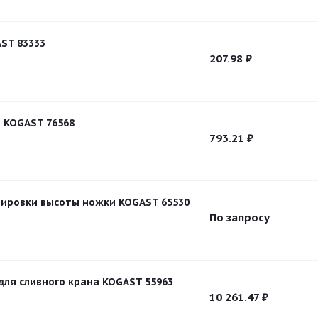
ST 83333
207.98
₽
 KOGAST 76568
793.21
₽
лировки высоты ножки KOGAST 65530
По запросу
для сливного крана KOGAST 55963
10 261.47
₽