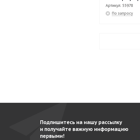
EPV-10
15
Артикул: 55978
По запросу
EPV-10-6
14
EPV-10-6Z
14
EPV-10Z
15
EPV-12
15
EPV-12-6
14
EPV-12-6Z
14
EPV-12Z
15
EPV-14
15
EPV-14-6
21
EPV-14-6Z
14
Подпишитесь на нашу рассылку
EPV-14Z
15
и получайте важную информацию
первыми!
EPV-16
15