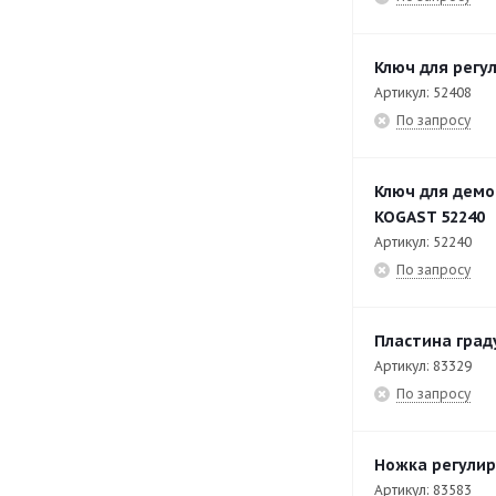
EF-T9/28
28
Ключ для регу
EF-TOP7/14
8
Артикул: 52408
EF-TOP7/14-V
7
По запросу
EF-TOP7/28
8
EF-TOP7/28-V
7
Ключ для демо
KOGAST 52240
EF-TOP7/40-2
30
Артикул: 52240
EK-T7/80-O
45
По запросу
EK-T7/80-P
44
Пластина град
EK-T9/100-O
43
Артикул: 83329
EK-T9/100-P
43
По запросу
EK-T9/150-O
44
EK-T9/150-P
43
Ножка регулир
Артикул: 83583