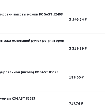
лировки высоты ножки KOGAST 52408
3 546.24
₽
нтажа оснований ручек регуляторов
3 319.89
₽
уированная (шкала) KOGAST 83329
189.60
₽
уемая KOGAST 83583
717.76
₽