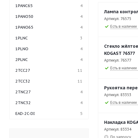
1PANC65
4
Лампа контрол
1PANO50
4
Артикул: 76575
Есть в наличии 
1PANO65
4
1PLNC
3
Стекло жёлтое
1PLNO
4
KOGAST 76577
2PLNC
4
Артикул: 76577
Есть в наличии 
2TCC27
11
2TCC32
11
Рукоятка пере
2TNC27
4
Артикул: 83353
Есть в наличии 
2TNC32
4
EAD-2C-DI
5
Накладка KOGA
EAD-3C-DI
7
Артикул: 83334
EAD-4C-DI
5
По запросу