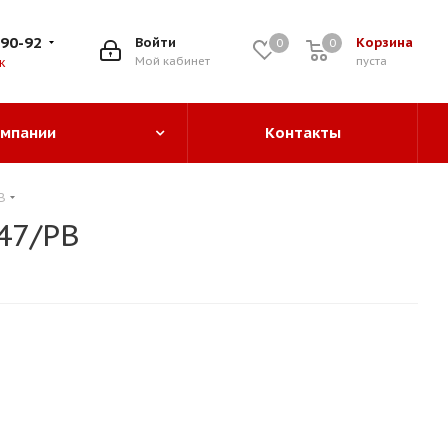
-90-92
Войти
Корзина
0
0
0
Мой кабинет
пуста
к
омпании
Контакты
B
47/PB