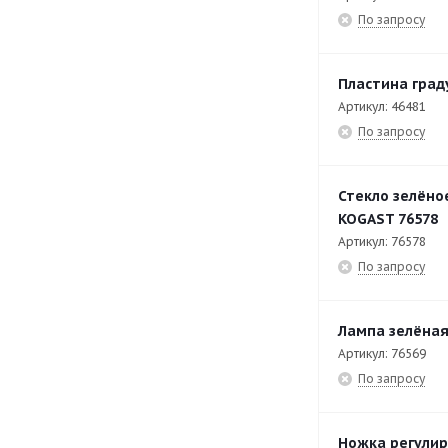
EKT-TOP47
29
По запросу
EP2GP-11
12
EP2V-10
15
Пластина град
Артикул: 46481
EP2V-12
15
По запросу
EP2V-14
15
EP2V-16
15
Стекло зелёно
KOGAST 76578
EP2V-18
28
Артикул: 76578
EP2V-20
15
По запросу
EP3GP-14
12
EPKV-8
15
Лампа зелёная
Артикул: 76569
EPKV-8-6
21
По запросу
EPKV-8-6Z
14
EPKV-8Z
15
Ножка регулир