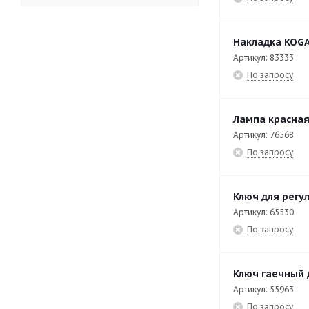
EAD-86-DI
3
EB-T47/P
27
Накладка KOGA
Артикул: 83333
EB-T49/P
26
По запросу
EB-T87/P
27
EB-T89/P
26
Лампа красная
Артикул: 76568
EF-T40
31
По запросу
EF-T40/2
22
EF-T60/2
22
Ключ для регу
EF-T7/14
29
Артикул: 65530
По запросу
EF-T7/28
29
EF-T7/2х5
30
Ключ гаечный 
EF-T9/14
28
Артикул: 55963
По запросу
EF-T9/14M
18