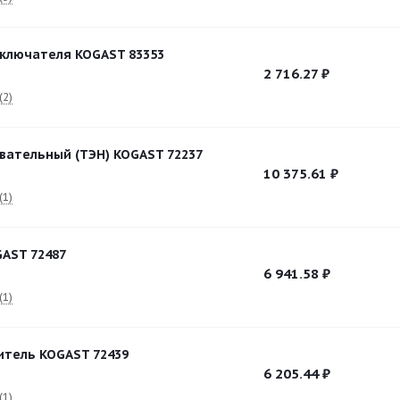
ключателя KOGAST 83353
2 716.27
₽
(2)
вательный (ТЭН) KOGAST 72237
10 375.61
₽
(1)
AST 72487
6 941.58
₽
(1)
итель KOGAST 72439
6 205.44
₽
(1)