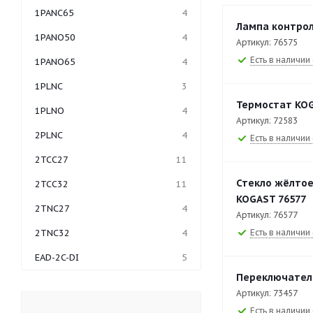
1PANC65
4
Лампа контрол
1PANO50
4
Артикул: 76575
Есть в наличии 
1PANO65
4
1PLNC
3
Термостат KOG
1PLNO
4
Артикул: 72583
2PLNC
4
Есть в наличии 
2TCC27
11
Стекло жёлтое
2TCC32
11
KOGAST 76577
2TNC27
4
Артикул: 76577
Есть в наличии 
2TNC32
4
EAD-2C-DI
5
Переключател
EAD-3C-DI
7
Артикул: 73457
EAD-4C-DI
5
Есть в наличии 