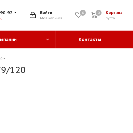
-90-92
Войти
Корзина
0
0
0
Мой кабинет
пуста
к
омпании
Контакты
20
T9/120