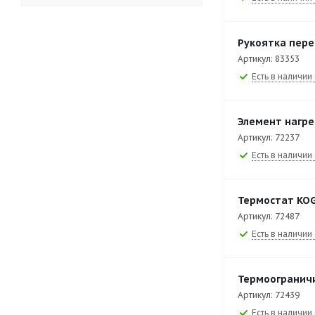
EAD-86-DI
3
EB-T47/P
27
Рукоятка пере
Артикул: 83353
EB-T49/P
26
Есть в наличии 
EB-T87/P
27
EB-T89/P
26
Элемент нагре
Артикул: 72237
EF-T40
31
Есть в наличии 
EF-T40/2
22
EF-T60/2
22
Термостат KOG
EF-T7/14
29
Артикул: 72487
Есть в наличии 
EF-T7/28
29
EF-T7/2х5
30
Термоогранич
EF-T9/14
28
Артикул: 72439
Есть в наличии 
EF-T9/14M
18