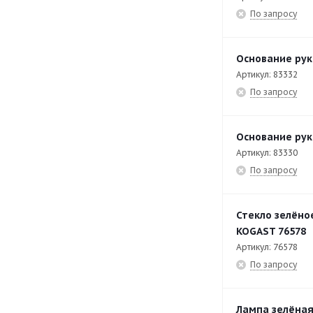
EKT-TOP47
29
По запросу
EP2GP-11
12
EP2V-10
15
Основание рук
Артикул: 83332
EP2V-12
15
По запросу
EP2V-14
15
EP2V-16
15
Основание рук
Артикул: 83330
EP2V-18
28
По запросу
EP2V-20
15
EP3GP-14
12
Стекло зелёно
EPKV-8
15
KOGAST 76578
Артикул: 76578
EPKV-8-6
21
По запросу
EPKV-8-6Z
14
EPKV-8Z
15
Лампа зелёная