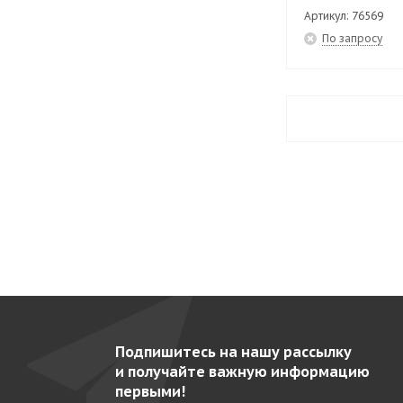
EPV-10
15
Артикул: 76569
По запросу
EPV-10-6
14
EPV-10-6Z
14
EPV-10Z
15
EPV-12
15
EPV-12-6
14
EPV-12-6Z
14
EPV-12Z
15
EPV-14
15
EPV-14-6
21
EPV-14-6Z
14
Подпишитесь на нашу рассылку
EPV-14Z
15
и получайте важную информацию
первыми!
EPV-16
15