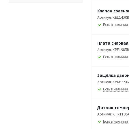
XEBC-10EU-E1RM
251
Клапан солено
XEBC-10EU-EPRM
252
Артикул: KEL1430
Есть в наличии 
XEBC-10EU-GPRM
335
XEBC-16EU-E1R
1
Плата силовая
XEBC-16EU-EPR
1
Артикул: KPE1983
Есть в наличии 
XEBC-16EU-GPR
1
XEBDC-01EU-C
133
Защёлка двери
XEBDC-01EU-D
128
Артикул: KVM1190
XEBDC-02EU-C
138
Есть в наличии 
XEBDC-02EU-D
133
Датчик темпе
XEBL-16EU-DPRS
281
Артикул: KTR1106
XEBL-16EU-E1RS
250
Есть в наличии 
XEBL-16EU-YPRS
280