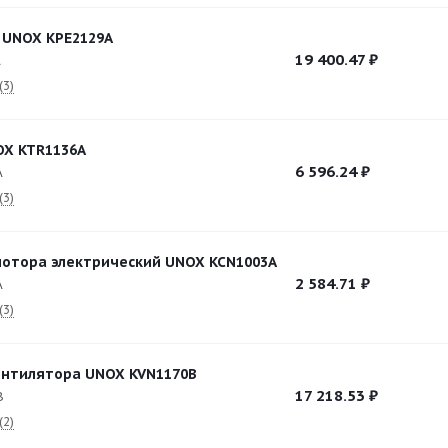
 UNOX KPE2129A
19 400.47
₽
A
(3)
OX KTR1136A
6 596.24
₽
A
(3)
отора электрический UNOX KCN1003A
2 584.71
₽
A
(3)
ентилятора UNOX KVN1170B
17 218.53
₽
B
(2)