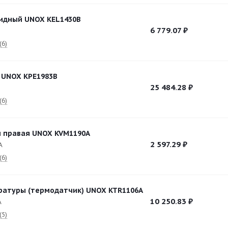
идный UNOX KEL1430B
6 779.07
₽
B
(6)
 UNOX KPE1983B
25 484.28
₽
B
(6)
 правая UNOX KVM1190A
2 597.29
₽
A
(6)
ратуры (термодатчик) UNOX KTR1106A
10 250.83
₽
A
(5)