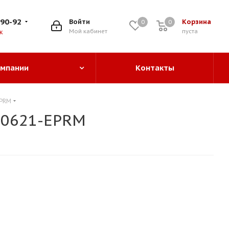
-90-92
Войти
Корзина
0
0
0
Мой кабинет
пуста
к
омпании
Контакты
EPRM
-0621-EPRM