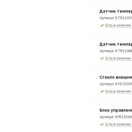
XEBPC-08EU-B
115
Датчик темпе
Артикул: KTR1105
XEBPC-12EU-B
116
Есть в наличии 
XEBPC-12EU-C
1
XEBPC-16EU-M
1
Датчик темпе
XEBPL-16EU-D
153
Артикул: KTR1106
Есть в наличии 
XEBPL-16EU-M
131
XECC-0513-EPRM
274
Стекло внешне
XECC-0523-EPRM
262
Артикул: KVE1020
Есть в наличии 
XECC-1013-EPRM
286
XEFT-03EU-EGDN
80
Блок управлен
XEFT-03EU-ELDV
88
Артикул: KPE1059
XEFT-03EU-EMRV
123
Есть в наличии 