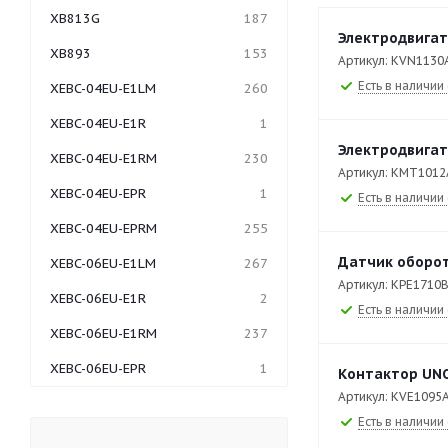
XB813G
187
Электродвигат
XB893
153
Артикул: KVN1130
Есть в наличии 
XEBC-04EU-E1LM
260
XEBC-04EU-E1R
1
Электродвига
XEBC-04EU-E1RM
230
Артикул: KMT1012
XEBC-04EU-EPR
1
Есть в наличии 
XEBC-04EU-EPRM
255
Датчик оборот
XEBC-06EU-E1LM
267
Артикул: KPE1710
XEBC-06EU-E1R
2
Есть в наличии 
XEBC-06EU-E1RM
237
XEBC-06EU-EPR
1
Контактор UNO
Артикул: KVE1095
XEBC-06EU-EPRM
249
Есть в наличии 
XEBC-06EU-GPRM
330