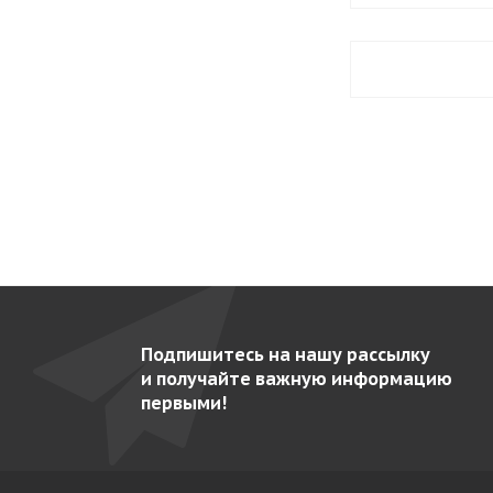
XEFT-10EU-EMRV
134
XEFT-10EU-ETRV
134
XEFT-10EU-ETRV-MT
127
XEKDT-01EU-D
100
XEKDT-01EU-S
127
XEKPT-08EU-B
103
XEKPT-08EU-C
98
XEKPT-08HS-B
103
XEKPT-08HS-C
100
Подпишитесь на нашу рассылку
XEKPT-10EU-B
104
и получайте важную информацию
первыми!
XEKPT-10EU-C
98
XESW-03HS-EDDN
158
XEVC-0311-E1RM
257