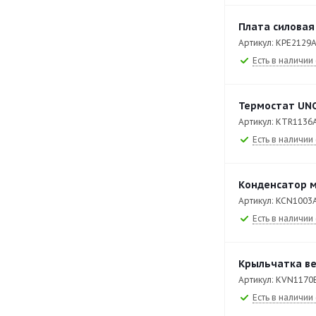
XEFT-04HS-ELDP
109
Плата силовая
XEFT-04HS-ELDV
87
Артикул: KPE2129
XEFT-04HS-EMRV
115
Есть в наличии 
XEFT-04HS-ETDP
111
Термостат UN
XEFT-04HS-ETDV
89
Артикул: KTR1136
XEFT-04HS-ETRV
115
Есть в наличии 
XEFT-06EU-EGRN
117
XEFT-06EU-ELRV
124
Конденсатор м
Артикул: KCN1003
XEFT-06EU-ETRV
134
Есть в наличии 
XEFT-06EU-ETRV-MT
127
XEFT-10EU-EGRN
117
Крыльчатка в
XEFT-10EU-ELRV
124
Артикул: KVN1170
Есть в наличии 
XEFT-10EU-ELRV-DR
132