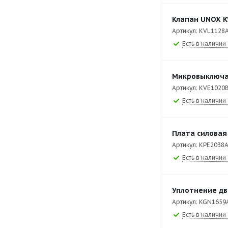
XEFT-03EU-ETDV
90
Клапан UNOX K
XEFT-03EU-ETRV
123
Артикул: KVL1128
XEFT-03HS-EGDN
81
Есть в наличии 
XEFT-03HS-ELDV
86
XEFT-03HS-EMRV
114
Микровыключа
Артикул: KVE1020
XEFT-03HS-ETDV
88
Есть в наличии 
XEFT-03HS-ETRV
114
XEFT-04EU-EGDN
82
Плата силовая
XEFT-04EU-ELDV
92
Артикул: KPE2038
Есть в наличии 
XEFT-04EU-EMRV
126
XEFT-04EU-ETDV
94
Уплотнение дв
XEFT-04EU-ETRV
125
Артикул: KGN1659
Есть в наличии 
XEFT-04HS-EGDN
82