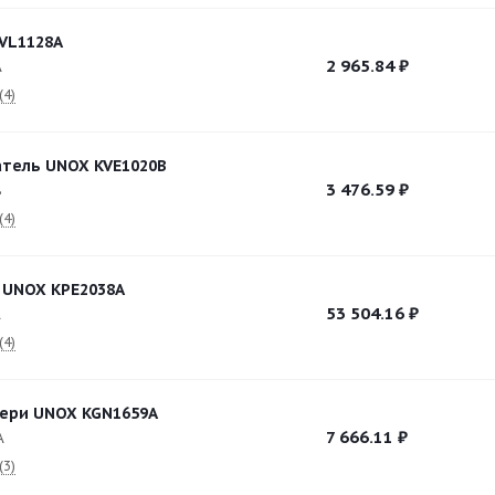
VL1128A
2 965.84
₽
A
(4)
тель UNOX KVE1020B
3 476.59
₽
B
(4)
 UNOX KPE2038A
53 504.16
₽
A
(4)
ери UNOX KGN1659A
7 666.11
₽
A
(3)