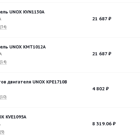
ель UNOX KVN1130A
21 687
₽
A
(34)
тель UNOX KMT1012A
21 687
₽
A
(14)
ов двигателя UNOX KPE1710B
4 802
₽
B
(10)
X KVE1095A
8 319.06
₽
A
(9)