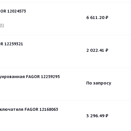
OR 12024573
6 611.20
₽
(1)
R 12259321
2 022.41
₽
уированная FAGOR 12259295
По запросу
ключателя FAGOR 12168063
3 296.49
₽