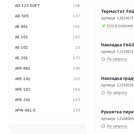
AD-125 SOFT
168
Термостат FAG
AD-505
137
Артикул: 12024573
Есть в наличии 
AE-061
181
AE-101
185
Накладка FAGO
AE-102
25
Артикул: 12259321
AE-201
172
По запросу
APE-061
198
Накладка град
APE-101
203
Артикул: 12259295
APE-102
186
По запросу
APE-201
185
APW-061-E
130
Рукоятка пере
Артикул: 12168063
APW-062
27
По запросу
APW-062-E
56