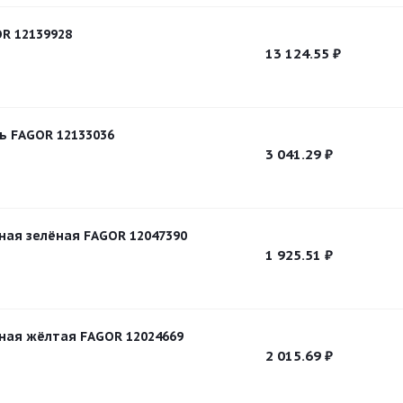
R 12139928
13 124.55
₽
ь FAGOR 12133036
3 041.29
₽
ная зелёная FAGOR 12047390
1 925.51
₽
ная жёлтая FAGOR 12024669
2 015.69
₽