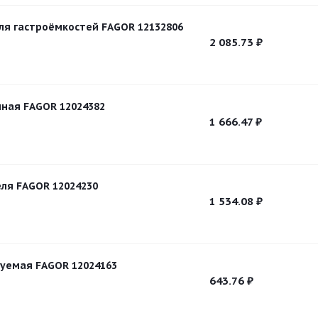
ля гастроёмкостей FAGOR 12132806
2 085.73
₽
ная FAGOR 12024382
1 666.47
₽
ля FAGOR 12024230
1 534.08
₽
уемая FAGOR 12024163
643.76
₽