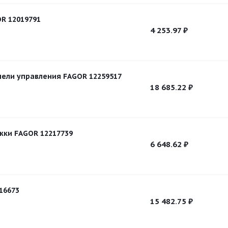
R 12019791
4 253.97
₽
нели управления FAGOR 12259517
18 685.22
₽
ки FAGOR 12217739
6 648.62
₽
16673
15 482.75
₽