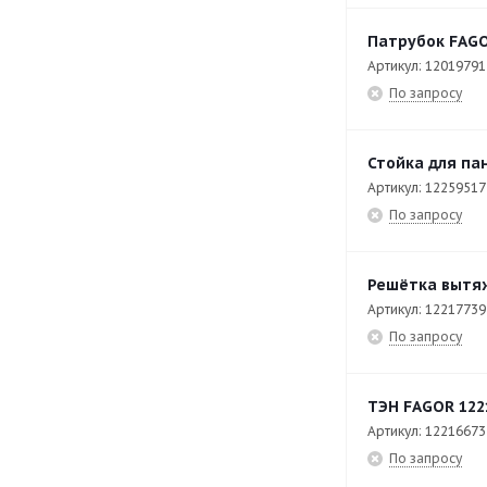
C-E711
32
Патрубок FAGO
Артикул: 12019791
C-E741
33
По запросу
C-I725
17
C-I745
17
Стойка для па
CCB- 10
41
Артикул: 12259517
По запросу
CCB- 20
41
CCF-20
49
Решётка вытяж
CCO-120-I-HW
206
Артикул: 12217739
По запросу
CCO-160-D-CW
218
CCO-180-I-CW
253
ТЭН FAGOR 122
CDT-600
42
Артикул: 12216673
CE 9-41
82
По запросу