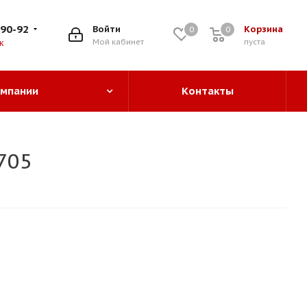
-90-92
Войти
Корзина
0
0
0
Мой кабинет
пуста
к
омпании
Контакты
705