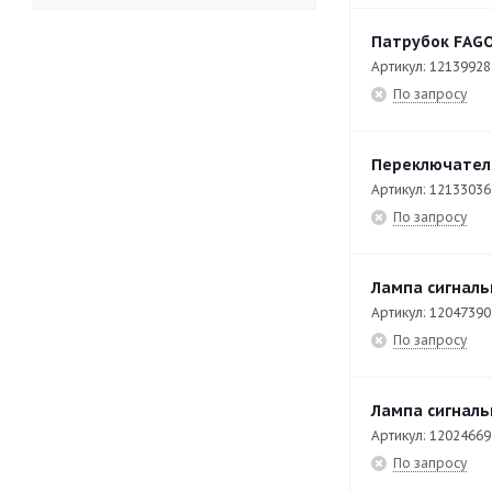
APW-0623
7
Патрубок FAGO
APW-0623-E
80
Артикул: 12139928
По запросу
APW-101-E
83
APW-102-E
80
Переключател
APW-201-E
93
Артикул: 12133036
По запросу
APW-202-E
82
ATM-031 ECO
56
Лампа сигналь
ATM-051 ECO
57
Артикул: 12047390
ATM-081 ECO
74
По запросу
ATM-101 ECO
74
Лампа сигналь
BM-E705
17
Артикул: 12024669
BM-E710
18
По запросу
BME7-10
79