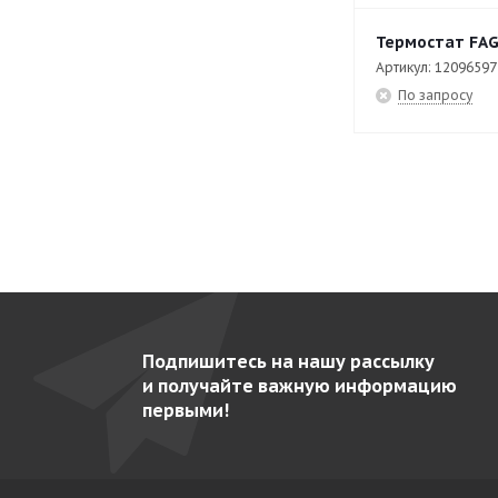
CP-E7240
36
Термостат FAG
CPE6-05
34
Артикул: 12096597
CPW-061-E
134
По запросу
CPW-062
27
CPW-062-E
57
CPW-0623
7
CPW-0623-E
80
CPW-101-E
84
CPW-102-E
81
Подпишитесь на нашу рассылку
CPW-201-E
95
и получайте важную информацию
CPW-202-E
84
первыми!
CV9-40 PLUS
55
EAEP-1402
43