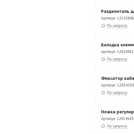
CE7-20-Q
49
Разделитель д
CF-20
42
Артикул: 12132806
CI9-40 PLUS
42
По запросу
CO-110
141
CO-110 DD
141
Колодка клемм
Артикул: 12024382
CO-142 DD
141
По запросу
CO-402 COLD
112
CO-402 COLD B DD
121
Фиксатор кабе
CO-500 B DD
107
Артикул: 12024230
По запросу
CO-500 DD
103
CO-502 B DD
137
Ножка регулир
CP-E7126
36
Артикул: 12024163
По запросу
CP-E7140
34