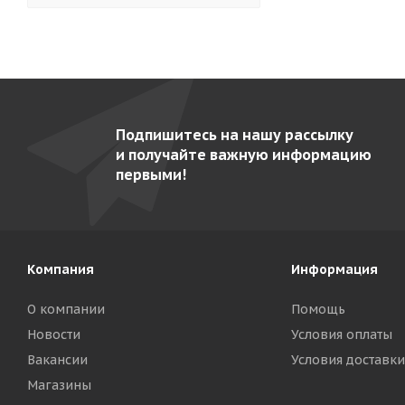
Гольфстрим-2М-2
5
Грати- 5.440-02
8
Грати- 9.440-02-2 (AISI 304)
7
Каскад
3
Подпишитесь на нашу рассылку
Кваркини КА-500-01
5
и получайте важную информацию
Командор ВК-4 Э
9
первыми!
Командор ВК-4-01
10
Командор-2/1 М
10
Командор-2/2 М
11
Компания
Информация
Командор-2/3-Э
10
О компании
Помощь
Командор-2/5 газ
9
Новости
Условия оплаты
Командор-2/5-Э
9
Вакансии
Условия доставки
Магазины
Командор-4Э (карусельный)
7