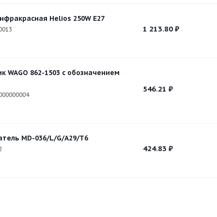
нфракрасная Helios 250W Е27
1 213.80
₽
0013
к WAGO 862-1503 c обозначением
546.21
₽
000000004
тель МD-036/L/G/А29/Т6
424.83
₽
2