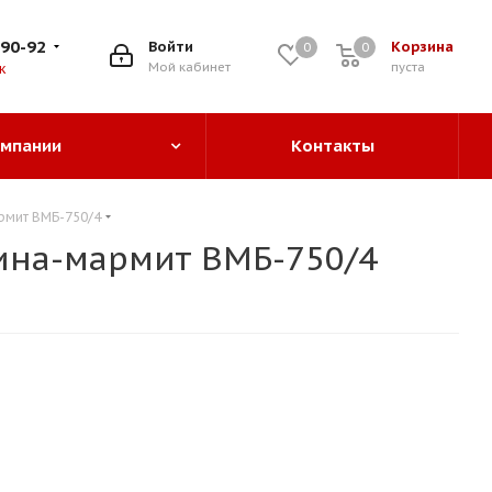
-90-92
Войти
Корзина
0
0
0
Мой кабинет
пуста
к
омпании
Контакты
рмит ВМБ-750/4
ина-мармит ВМБ-750/4