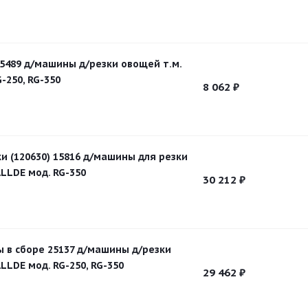
5489 д/машины д/резки овощей т.м.
-250, RG-350
8 062
₽
и (120630) 15816 д/машины для резки
LLDE мод. RG-350
30 212
₽
 в сборе 25137 д/машины д/резки
LLDE мод. RG-250, RG-350
29 462
₽