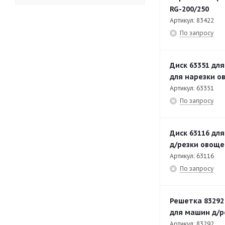
подачи
RG-200/250
Артикул: 83422
RG-400
185
По запросу
RG-400 Бункер
21
RG-400 Устройство ручной
23
Диск 63351 дл
подачи
для нарезки ов
Артикул: 63351
RG-400 Устройство с 4-мя
14
По запросу
трубами подачи
RG-400i
188
Диск 63116 дл
RG-400i Бункер
25
д/резки овоще
Артикул: 63116
RG-400i Устройство
31
По запросу
пневматической подачи
RG-400i Устройство ручной
11
Решетка 83292
подачи
для машин д/р
RG-400i Устройство с 4-мя
12
Артикул: 83292