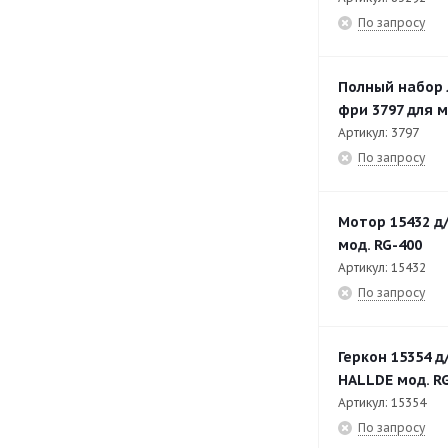
По запросу
трубами подачи
RG-400i Цилиндр подачи A
15
Полный набор 
RG-400i Цилиндр подачи B
14
фри 3797 для 
RG-50
44
Артикул: 3797
По запросу
RG-50S
36
SB-4L-1
47
Мотор 15432 д
SB-4L-2
52
мод. RG-400
Артикул: 15432
VCB-31S
23
По запросу
VCB-32
33
VCB-61
51
Геркон 15354 
VCB-62
50
HALLDE мод. R
Артикул: 15354
VCM-41
40
По запросу
VCM-42
30