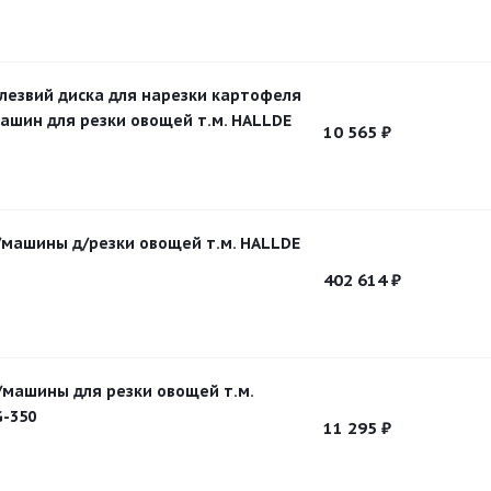
лезвий диска для нарезки картофеля
машин для резки овощей т.м. HALLDE
10 565
₽
/машины д/резки овощей т.м. HALLDE
402 614
₽
д/машины для резки овощей т.м.
G-350
11 295
₽