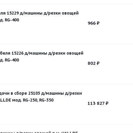
ля 15229 д/машины д/резки овощей
д. RG-400
966
₽
беля 15226 д/машины д/резки овощей
д. RG-400
802
₽
дачи в сборе 25103 д/машины д/резки
LLDE мод. RG-250, RG-350
113 827
₽