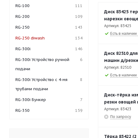
RG-100
111
Диск 83425 те
RG-200
109
нарезки овощей
Артикул: 83425
RG-250
143
Есть в наличии 
RG-250 diwash
134
RG-300i
146
Диск 82510 для
RG-300i Устройство ручной
6
машин д/резки
Артикул: 82510
подачи
Есть в наличии 
RG-300i Устройство с 4-мя
8
трубами подачи
Диск-тёрка из
RG-300i Бункер
7
резки овощей м
Артикул: 83423
RG-350
159
По запросу
RG-350 Бункер
6
RG-350 Устройство ручной
12
Тёрка 83422 (