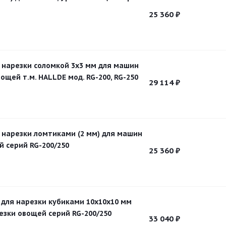
25 360
₽
я нарезки соломкой 3х3 мм для машин
ощей т.м. HALLDE мод. RG-200, RG-250
29 114
₽
я нарезки ломтиками (2 мм) для машин
й серий RG-200/250
25 360
₽
 для нарезки кубиками 10х10х10 мм
езки овощей серий RG-200/250
33 040
₽