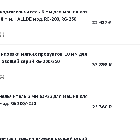
рка/измельчитель 6 мм для машин для
 т.м. HALLDE мод. RG-200, RG-250
22 427
₽
(1)
 нарезки мягких продуктов, 10 мм для
 овощей серий RG-200/250
33 898
₽
(1)
мельчитель 3 мм 83423 для машин для
од. RG 200/-250
25 360
₽
2 мм) для машин д/резки овощей серий