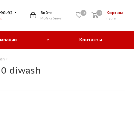
-90-92
Войти
Корзина
0
0
0
Мой кабинет
пуста
к
омпании
Контакты
ash
0 diwash