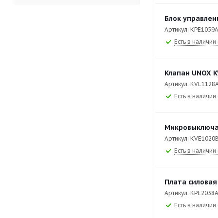
XEBC-10EU-E1RM
251
Блок управлен
XEBC-10EU-EPRM
252
Артикул: KPE1059
Есть в наличии 
XEBC-10EU-GPRM
335
XEBC-16EU-E1R
1
Клапан UNOX K
XEBC-16EU-EPR
1
Артикул: KVL1128
Есть в наличии 
XEBC-16EU-GPR
1
XEBDC-01EU-C
133
Микровыключа
XEBDC-01EU-D
128
Артикул: KVE1020
XEBDC-02EU-C
138
Есть в наличии 
XEBDC-02EU-D
133
Плата силовая
XEBL-16EU-DPRS
281
Артикул: KPE2038
XEBL-16EU-E1RS
250
Есть в наличии 
XEBL-16EU-YPRS
280