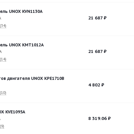
ель UNOX KVN1130A
21 687
₽
A
(34)
тель UNOX KMT1012A
21 687
₽
A
(14)
ов двигателя UNOX KPE1710B
4 802
₽
B
(10)
X KVE1095A
8 319.06
₽
A
(9)