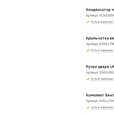
XEBPC-08EU-B
115
Конденсатор м
Артикул: KCN1003
XEBPC-12EU-B
116
Есть в наличии 
XEBPC-12EU-C
1
XEBPC-16EU-M
1
Крыльчатка в
XEBPL-16EU-D
153
Артикул: KVN1170
Есть в наличии 
XEBPL-16EU-M
131
XECC-0513-EPRM
274
Ручка двери U
XECC-0523-EPRM
262
Артикул: KMG1095
Есть в наличии 
XECC-1013-EPRM
286
XEFT-03EU-EGDN
80
Комплект Вент
XEFT-03EU-ELDV
88
Артикул: KVE1135
XEFT-03EU-EMRV
123
Есть в наличии 