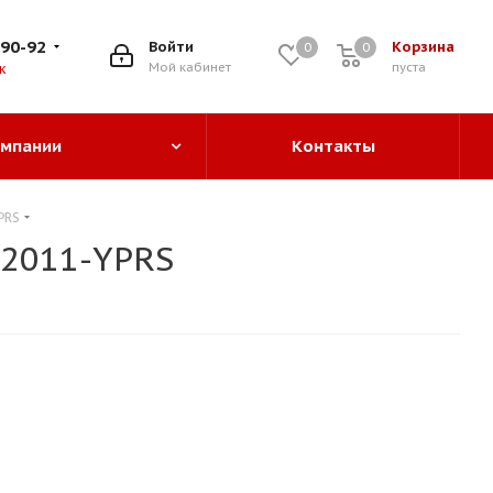
-90-92
Войти
Корзина
0
0
0
Мой кабинет
пуста
к
омпании
Контакты
PRS
-2011-YPRS