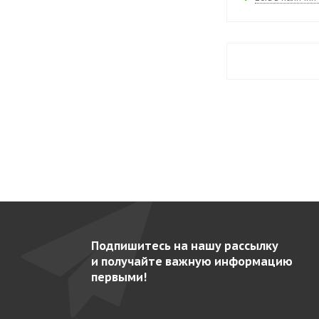
XEFT-10EU-EMRV
134
XEFT-10EU-ETRV
134
XEFT-10EU-ETRV-MT
127
XEKDT-01EU-D
100
XEKDT-01EU-S
127
XEKPT-08EU-B
103
XEKPT-08EU-C
98
XEKPT-08HS-B
103
XEKPT-08HS-C
100
XEKPT-10EU-B
104
Подпишитесь на нашу рассылку
и получайте важную информацию
XEKPT-10EU-C
98
первыми!
XESW-03HS-EDDN
158
XEVC-0311-E1RM
257