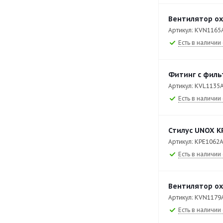
XEFT-03EU-ETDV
90
Вентилятор ох
XEFT-03EU-ETRV
123
Артикул: KVN1165
XEFT-03HS-EGDN
81
Есть в наличии 
XEFT-03HS-ELDV
86
XEFT-03HS-EMRV
114
Фитинг с филь
Артикул: KVL1135
XEFT-03HS-ETDV
88
Есть в наличии 
XEFT-03HS-ETRV
114
XEFT-04EU-EGDN
82
Стилус UNOX K
XEFT-04EU-ELDV
92
Артикул: KPE1062
Есть в наличии 
XEFT-04EU-EMRV
126
XEFT-04EU-ETDV
94
Вентилятор ох
XEFT-04EU-ETRV
125
Артикул: KVN1179
Есть в наличии 
XEFT-04HS-EGDN
82