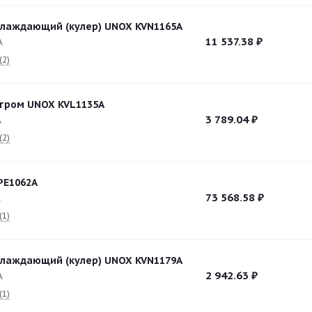
лаждающий (кулер) UNOX KVN1165A
11 537.38
₽
A
(2)
тром UNOX KVL1135A
3 789.04
₽
A
(2)
PE1062A
73 568.58
₽
A
(1)
лаждающий (кулер) UNOX KVN1179A
2 942.63
₽
A
(1)