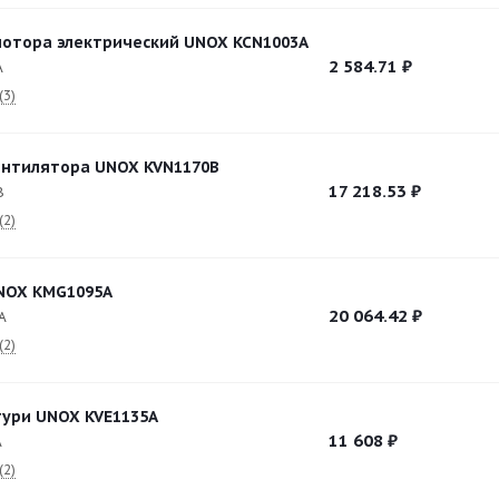
отора электрический UNOX KCN1003A
2 584.71
₽
A
(3)
ентилятора UNOX KVN1170B
17 218.53
₽
B
(2)
NOX KMG1095A
20 064.42
₽
A
(2)
ури UNOX KVE1135A
11 608
₽
A
(2)