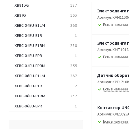
XB813G
187
Электродвигат
XB893
153
Артикул: KVN1130
Есть в наличии 
XEBC-04EU-E1LM
260
XEBC-04EU-E1R
1
Электродвига
XEBC-04EU-E1RM
230
Артикул: KMT1012
XEBC-04EU-EPR
1
Есть в наличии 
XEBC-04EU-EPRM
255
Датчик оборот
XEBC-06EU-E1LM
267
Артикул: KPE1710
XEBC-06EU-E1R
2
Есть в наличии 
XEBC-06EU-E1RM
237
XEBC-06EU-EPR
1
Контактор UNO
Артикул: KVE1095
XEBC-06EU-EPRM
249
Есть в наличии 
XEBC-06EU-GPRM
330