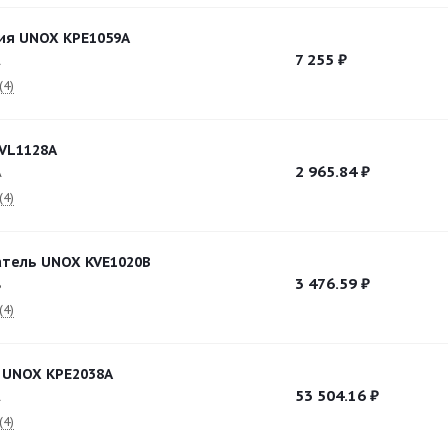
ия UNOX KPE1059A
7 255
₽
A
(4)
VL1128A
2 965.84
₽
A
(4)
тель UNOX KVE1020B
3 476.59
₽
B
(4)
 UNOX KPE2038A
53 504.16
₽
A
(4)