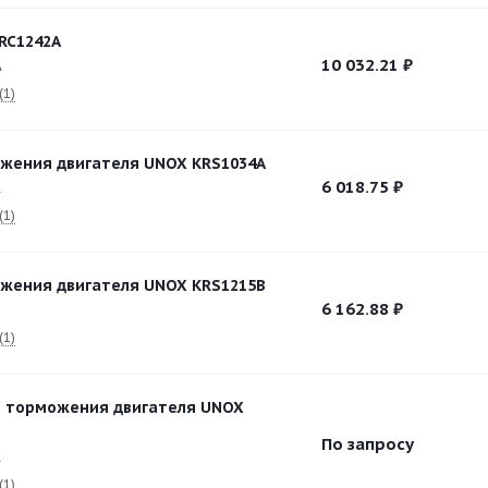
RC1242A
10 032.21
₽
A
(1)
жения двигателя UNOX KRS1034A
6 018.75
₽
A
(1)
жения двигателя UNOX KRS1215B
6 162.88
₽
B
(1)
) торможения двигателя UNOX
По запросу
A
(1)