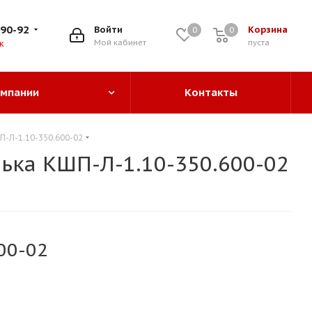
-90-92
Войти
Корзина
0
0
0
Мой кабинет
пуста
к
омпании
Контакты
-Л-1.10-350.600-02
ка КШП-Л-1.10-350.600-02
00-02