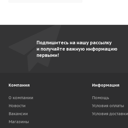
Гольфстрим-2М-2
5
Грати- 5.440-02
8
Грати- 9.440-02-2 (AISI 304)
7
Каскад
3
Подпишитесь на нашу рассылку
Кваркини КА-500-01
5
и получайте важную информацию
Командор ВК-4 Э
9
первыми!
Командор ВК-4-01
10
Командор-2/1 М
10
Командор-2/2 М
11
Компания
Информация
Командор-2/3-Э
10
О компании
Помощь
Командор-2/5 газ
9
Новости
Условия оплаты
Командор-2/5-Э
9
Вакансии
Условия доставки
Магазины
Командор-4Э (карусельный)
7