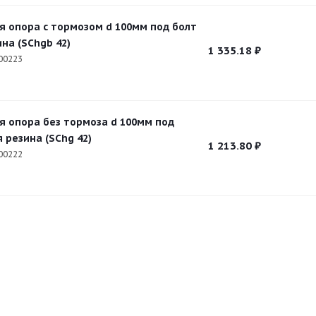
я опора с тормозом d 100мм под болт
на (SChgb 42)
1 335.18
₽
00223
я опора без тормоза d 100мм под
 резина (SChg 42)
1 213.80
₽
00222