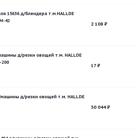
ля 15636 д/блендера т.м.HALLDE
CM-42
2 108
₽
/машины д/резки овощей т.м. HALLDE
-200
17
₽
/машины д/резки овощей т.м. HALLDE
30 044
₽