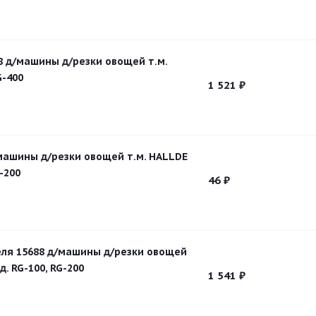
8 д/машины д/резки овощей т.м.
G-400
1 521
₽
/машины д/резки овощей т.м. HALLDE
-200
46
₽
ля 15688 д/машины д/резки овощей
д. RG-100, RG-200
1 541
₽