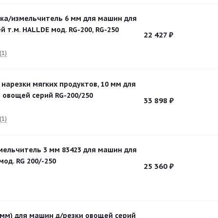
рка/измельчитель 6 мм для машин для
 т.м. HALLDE мод. RG-200, RG-250
22 427
₽
(1)
 нарезки мягких продуктов, 10 мм для
 овощей серий RG-200/250
33 898
₽
(1)
мельчитель 3 мм 83423 для машин для
од. RG 200/-250
25 360
₽
2 мм) для машин д/резки овощей серий