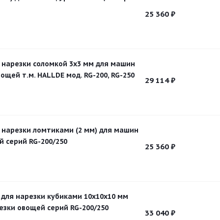
25 360
₽
я нарезки соломкой 3х3 мм для машин
ощей т.м. HALLDE мод. RG-200, RG-250
29 114
₽
я нарезки ломтиками (2 мм) для машин
й серий RG-200/250
25 360
₽
 для нарезки кубиками 10х10х10 мм
езки овощей серий RG-200/250
33 040
₽