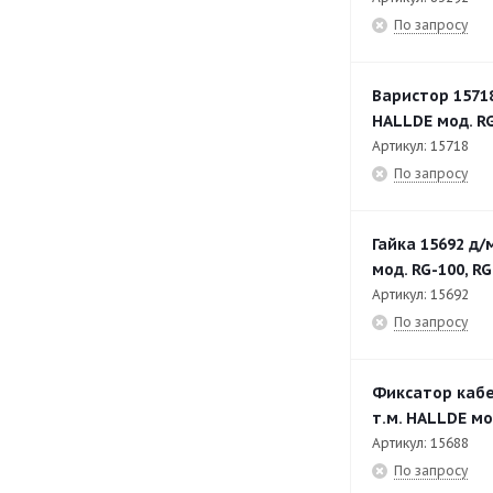
По запросу
трубами подачи
RG-400i Цилиндр подачи A
15
Варистор 1571
RG-400i Цилиндр подачи B
14
HALLDE мод. R
RG-50
44
Артикул: 15718
По запросу
RG-50S
36
SB-4L-1
47
Гайка 15692 д
SB-4L-2
52
мод. RG-100, RG
Артикул: 15692
VCB-31S
23
По запросу
VCB-32
33
VCB-61
51
Фиксатор кабе
VCB-62
50
т.м. HALLDE мо
Артикул: 15688
VCM-41
40
По запросу
VCM-42
30