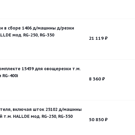
и в сборе 1406 д/машины д/резки
LLDE мод. RG-250, RG-350
21 119
₽
омплекте 15439 для овощерезки т.м.
 RG-400i
8 360
₽
теля, включая шток 25102 д/машины
 т.м. HALLDE мод. RG-250, RG-350
50 850
₽