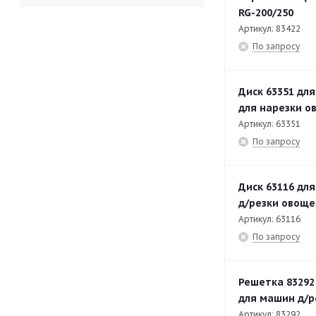
подачи
RG-200/250
Артикул: 83422
RG-400
185
По запросу
RG-400 Бункер
21
RG-400 Устройство ручной
23
Диск 63351 дл
подачи
для нарезки ов
Артикул: 63351
RG-400 Устройство с 4-мя
14
По запросу
трубами подачи
RG-400i
188
Диск 63116 дл
RG-400i Бункер
25
д/резки овоще
Артикул: 63116
RG-400i Устройство
31
По запросу
пневматической подачи
RG-400i Устройство ручной
11
Решетка 83292
подачи
для машин д/р
RG-400i Устройство с 4-мя
12
Артикул: 83292