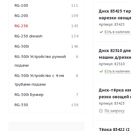
RG-100
111
Диск 83425 те
RG-200
109
нарезки овощей
Артикул: 83425
RG-250
143
Есть в наличии 
RG-250 diwash
134
RG-300i
146
Диск 82510 для
RG-300i Устройство ручной
6
машин д/резки
Артикул: 82510
подачи
Есть в наличии 
RG-300i Устройство с 4-мя
8
трубами подачи
Диск-тёрка из
RG-300i Бункер
7
резки овощей м
Артикул: 83423
RG-350
159
По запросу
RG-350 Бункер
6
RG-350 Устройство ручной
12
Тёрка 83422 (