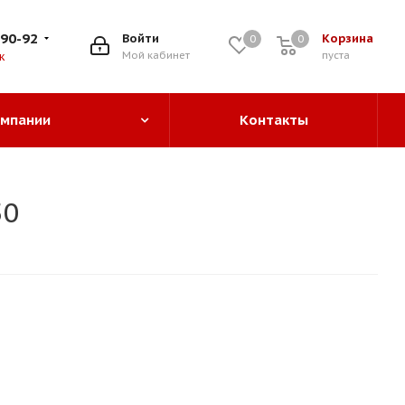
-90-92
Войти
Корзина
0
0
0
Мой кабинет
пуста
к
омпании
Контакты
50