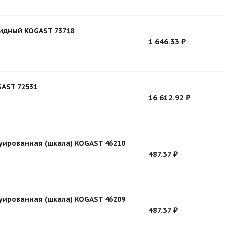
идный KOGAST 73718
1 646.33
₽
AST 72531
16 612.92
₽
уированная (шкала) KOGAST 46210
487.37
₽
уированная (шкала) KOGAST 46209
487.37
₽