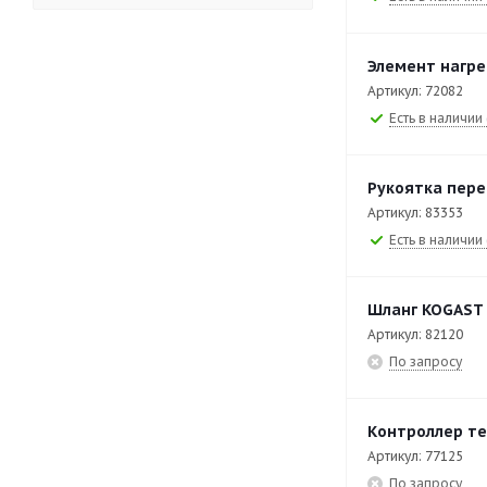
EAD-86-DI
3
EB-T47/P
27
Элемент нагре
Артикул: 72082
EB-T49/P
26
Есть в наличии 
EB-T87/P
27
EB-T89/P
26
Рукоятка пере
Артикул: 83353
EF-T40
31
Есть в наличии 
EF-T40/2
22
EF-T60/2
22
Шланг KOGAST 
EF-T7/14
29
Артикул: 82120
По запросу
EF-T7/28
29
EF-T7/2х5
30
Контроллер т
EF-T9/14
28
Артикул: 77125
По запросу
EF-T9/14M
18