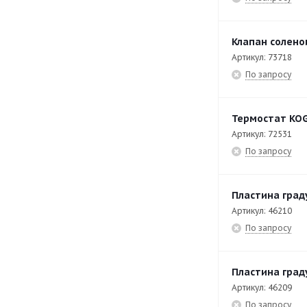
EF-T9/28
28
Клапан солено
EF-TOP7/14
8
Артикул: 73718
EF-TOP7/14-V
7
По запросу
EF-TOP7/28
8
EF-TOP7/28-V
7
Термостат KOG
Артикул: 72531
EF-TOP7/40-2
30
По запросу
EK-T7/80-O
45
EK-T7/80-P
44
Пластина град
Артикул: 46210
EK-T9/100-O
43
По запросу
EK-T9/100-P
43
EK-T9/150-O
44
Пластина град
EK-T9/150-P
43
Артикул: 46209
По запросу