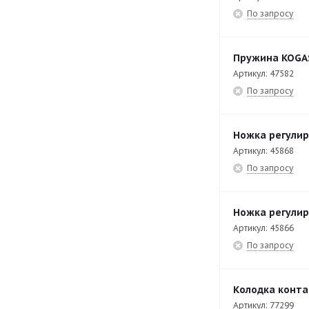
EKT-TOP47
29
По запросу
EP2GP-11
12
EP2V-10
15
Пружина KOGA
Артикул: 47582
EP2V-12
15
По запросу
EP2V-14
15
EP2V-16
15
Ножка регулир
Артикул: 45868
EP2V-18
28
По запросу
EP2V-20
15
EP3GP-14
12
Ножка регулир
EPKV-8
15
Артикул: 45866
По запросу
EPKV-8-6
21
EPKV-8-6Z
14
Колодка конта
EPKV-8Z
15
Артикул: 77299