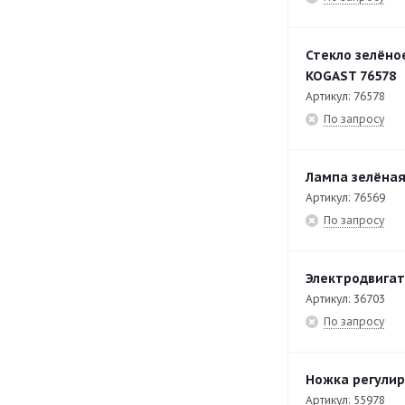
EK-T9/200-P
43
EK-T9/300-P
43
Стекло зелёно
EKP-T7/40SL
41
KOGAST 76578
Артикул: 76578
EKP-T7/60
40
По запросу
EKP-T9/100
39
EKP-T9/120
39
Лампа зелёная
EKP-T9/80
39
Артикул: 76569
По запросу
EKT-40-DI
16
EKT-T40
16
Электродвигат
EKT-T47/V
28
Артикул: 36703
EKT-T47/V-T
25
По запросу
EKT-T49/V
27
Ножка регулир
EKT-T49/V-T
6
Артикул: 55978