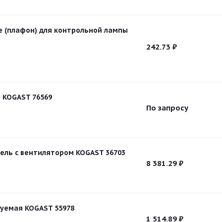
е (плафон) для контрольной лампы
242.73
₽
 KOGAST 76569
По запросу
ель с вентилятором KOGAST 36703
8 381.29
₽
уемая KOGAST 55978
1 514.89
₽