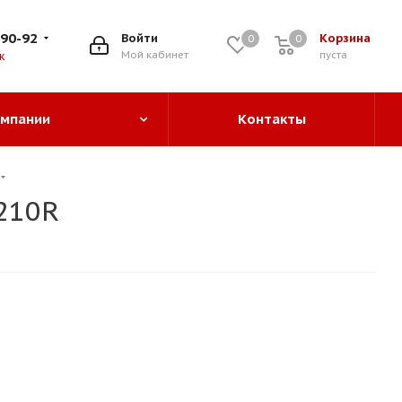
-90-92
Войти
Корзина
0
0
0
Мой кабинет
пуста
к
омпании
Контакты
210R