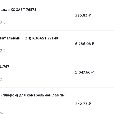
ьная KOGAST 76575
523.83
₽
(19)
вательный (ТЭН) KOGAST 72140
6 236.08
₽
(10)
01767
1 047.66
₽
(4)
 (плафон) для контрольной лампы
242.73
₽
(4)