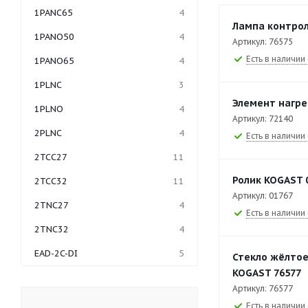
1PANC65
4
Лампа контрол
1PANO50
4
Артикул: 76575
Есть в наличии 
1PANO65
4
1PLNC
3
Элемент нагре
1PLNO
4
Артикул: 72140
2PLNC
4
Есть в наличии 
2TCC27
11
Ролик KOGAST 
2TCC32
11
Артикул: 01767
2TNC27
4
Есть в наличии 
2TNC32
4
EAD-2C-DI
5
Стекло жёлтое
KOGAST 76577
EAD-3C-DI
7
Артикул: 76577
EAD-4C-DI
5
Есть в наличии 