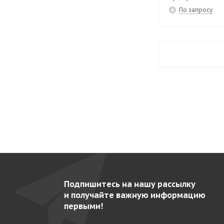
EPV-10
15
По запросу
EPV-10-6
14
EPV-10-6Z
14
EPV-10Z
15
EPV-12
15
EPV-12-6
14
EPV-12-6Z
14
EPV-12Z
15
EPV-14
15
EPV-14-6
21
Подпишитесь на нашу рассылку
EPV-14-6Z
14
и получайте важную информацию
EPV-14Z
15
первыми!
EPV-16
15