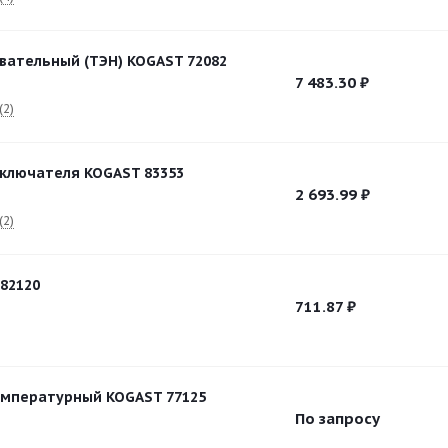
вательный (ТЭН) KOGAST 72082
7 483.30
₽
(2)
ключателя KOGAST 83353
2 693.99
₽
(2)
82120
711.87
₽
емпературный KOGAST 77125
По запросу