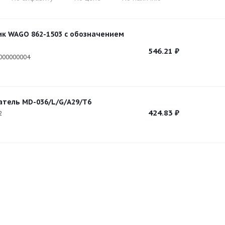
к WAGO 862-1503 c обозначением
546.21
₽
000000004
тель МD-036/L/G/А29/Т6
424.83
₽
2