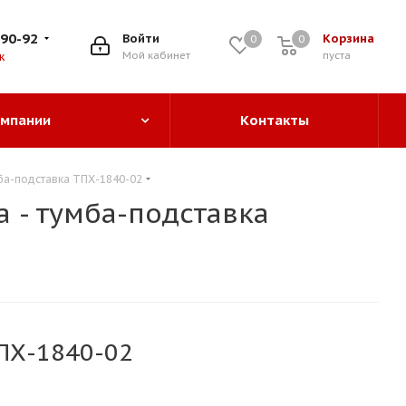
-90-92
Войти
Корзина
0
0
0
Мой кабинет
пуста
к
омпании
Контакты
ба-подставка ТПХ-1840-02
 - тумба-подставка
ТПХ-1840-02