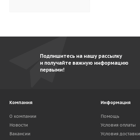
Гольфстрим-1/1М-2
5
Гольфстрим-2М-2
5
Грати- 5.440-02
8
Грати- 9.440-02-2 (AISI 304)
7
Каскад
3
Подпишитесь на нашу рассылку
Кваркини КА-500-01
5
и получайте важную информацию
Командор ВК-4 Э
9
первыми!
Командор ВК-4-01
10
Командор-2/1 М
10
Командор-2/2 М
11
Компания
Информация
Командор-2/3-Э
10
О компании
Помощь
Командор-2/5 газ
9
Новости
Условия оплаты
Командор-2/5-Э
9
Вакансии
Условия доставки