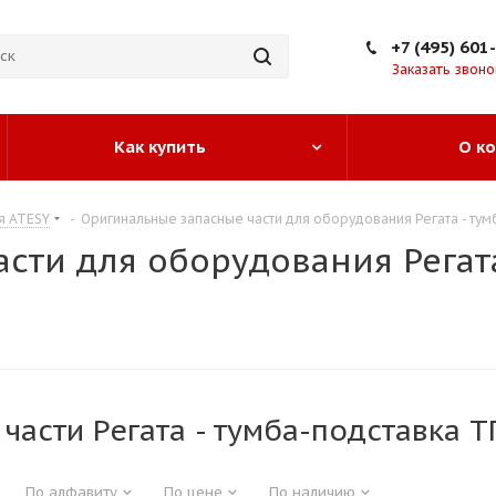
+7 (495) 601
Заказать звоно
Как купить
О к
я ATESY
-
Оригинальные запасные части для оборудования Регата - тум
сти для оборудования Регата
части Регата - тумба-подставка 
По алфавиту
По цене
По наличию