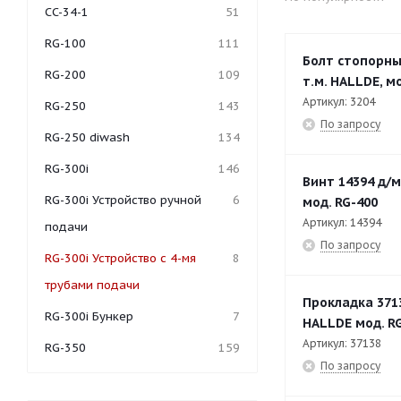
CC-34-1
51
RG-100
111
Болт стопорны
RG-200
109
т.м. HALLDE, мо
Артикул: 3204
RG-250
143
По запросу
RG-250 diwash
134
RG-300i
146
Винт 14394 д/
RG-300i Устройство ручной
6
мод. RG-400
Артикул: 14394
подачи
По запросу
RG-300i Устройство с 4-мя
8
трубами подачи
Прокладка 371
RG-300i Бункер
7
HALLDE мод. R
Артикул: 37138
RG-350
159
По запросу
RG-350 Бункер
6