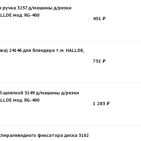
ручка 3257 д/машины д/резки
LLDE мод. RG-400
431
₽
а) 24146 для блендера т.м. HALLDE,
731
₽
й шляпкой 3149 д/машины д/резки
LLDE мод. RG-400
1 283
₽
спиралевидного фиксатора диска 3162