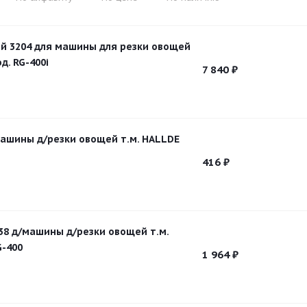
й 3204 для машины для резки овощей
д. RG-400i
7 840
₽
машины д/резки овощей т.м. HALLDE
416
₽
38 д/машины д/резки овощей т.м.
G-400
1 964
₽