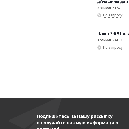
д/машины для 
RG-400i Устройство с 4-мя
12
Артикул: 3162
По запросу
трубами подачи
RG-400i Цилиндр подачи A
15
Чаша 24151 для
RG-400i Цилиндр подачи B
14
Артикул: 24151
RG-50
44
По запросу
RG-50S
36
SB-4L-1
47
SB-4L-2
52
VCB-31S
23
VCB-32
33
VCB-61
51
Подпишитесь на нашу рассылку
VCB-62
50
и получайте важную информацию
VCM-41
40