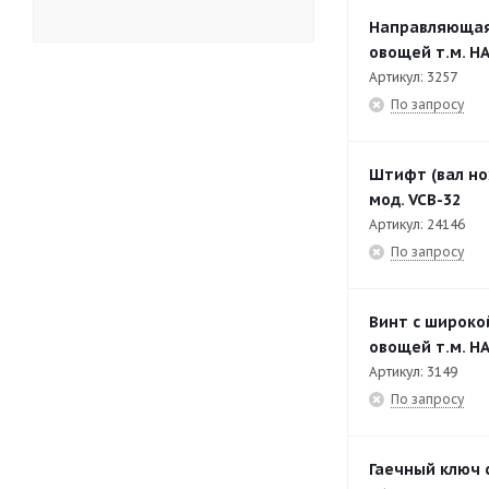
RG-350 Устройство ручной
12
Направляющая 
подачи
овощей т.м. HA
Артикул: 3257
RG-400
185
По запросу
RG-400 Бункер
21
RG-400 Устройство ручной
23
Штифт (вал нож
подачи
мод. VCB-32
Артикул: 24146
RG-400 Устройство с 4-мя
14
По запросу
трубами подачи
RG-400i
188
Винт с широко
RG-400i Бункер
25
овощей т.м. HA
Артикул: 3149
RG-400i Устройство
31
По запросу
пневматической подачи
RG-400i Устройство ручной
11
Гаечный ключ 
подачи