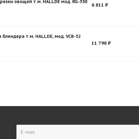
резки овощей т.м. HALLDE мод. RG-350
6 811
₽
 блендера т.м. HALLDE, мод. VCB-32
11 798
₽