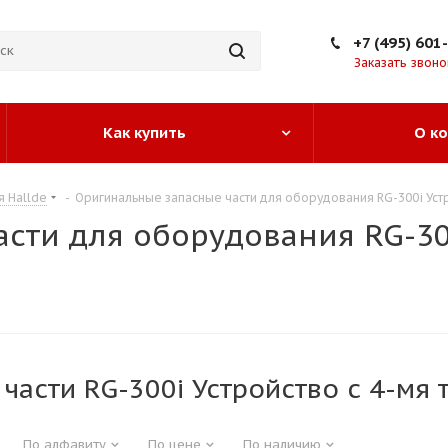
+7 (495) 601
Заказать звоно
Как купить
О к
я Hallde
-
Оригинальные запасные части для оборудования RG-300i Уст
сти для оборудования RG-300
части RG-300i Устройство с 4-мя
По алфавиту
По цене
По наличию