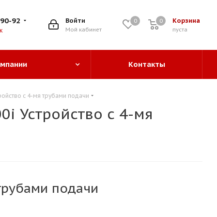
-90-92
Войти
Корзина
0
0
0
Мой кабинет
пуста
к
омпании
Контакты
ройство с 4-мя трубами подачи
i Устройство с 4-мя
 трубами подачи