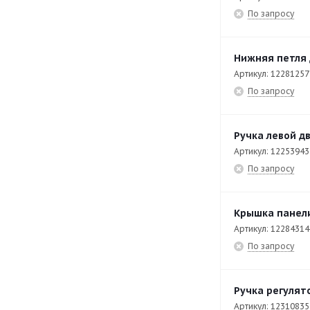
CP-E7240
36
По запросу
CPE6-05
34
CPW-061-E
134
Нижняя петля 
Артикул: 12281257
CPW-062
27
По запросу
CPW-062-E
57
CPW-0623
7
Ручка левой д
Артикул: 12253943
CPW-0623-E
80
По запросу
CPW-101-E
84
CPW-102-E
81
Крышка панели
CPW-201-E
95
Артикул: 12284314
По запросу
CPW-202-E
84
CV9-40 PLUS
55
Ручка регулят
EAEP-1402
43
Артикул: 12310835