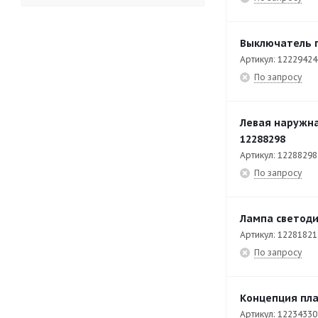
APW-0623
7
APW-0623-E
80
Выключатель п
Артикул: 12229424
APW-101-E
83
По запросу
APW-102-E
80
APW-201-E
93
Левая наружна
12288298
APW-202-E
82
Артикул: 12288298
ATM-031 ECO
56
По запросу
ATM-051 ECO
57
ATM-081 ECO
74
Лампа светоди
Артикул: 12281821
ATM-101 ECO
74
По запросу
BM-E705
17
BM-E710
18
Концепция пла
Артикул: 12234330
BME7-10
79