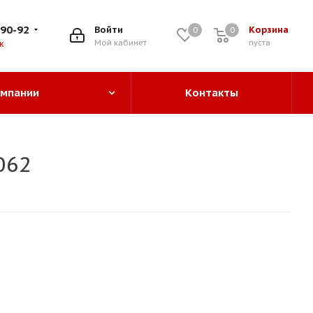
-90-92
Войти
Корзина
0
0
0
Мой кабинет
пуста
к
омпании
Контакты
062