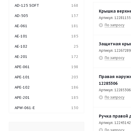
AD-125 SOFT
168
Крышка верхне
AD-505
137
Артикул: 12281155
По запросу
AE-061
181
AE-101
185
Защитная кры
AE-102
25
Артикул: 12267289
AE-201
172
По запросу
APE-061
198
Правая наружн
APE-101
203
12285306
APE-102
186
Артикул: 12285306
По запросу
APE-201
185
APW-061-E
130
Ручка правой 
APW-062
27
Артикул: 12245142
APW-062-E
56
По запросу