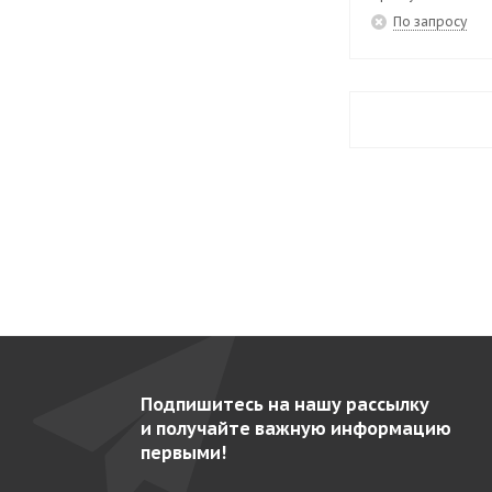
EAEP-1602
39
По запросу
EAEP-701
34
EAEP-801
33
EAEP-802
36
EAF-1402 MIXT
42
EAF-1403 C
56
EAF-1403 P
56
EAF-1404 C
55
EAF-1404 P
55
EAF-1602 MIX
40
Подпишитесь на нашу рассылку
EAF-1603 C
53
и получайте важную информацию
EAF-1604 C
53
первыми!
EAF-702 C
50