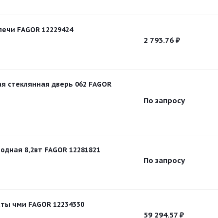
ечи FAGOR 12229424
2 793.76
₽
я стеклянная дверь 062 FAGOR
По запросу
одная 8,2вт FAGOR 12281821
По запросу
ты чми FAGOR 12234330
59 294.57
₽