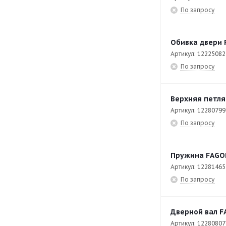
CE7-20-Q
49
По запросу
CF-20
42
CI9-40 PLUS
42
Обивка двери 
Артикул: 12225082
CO-110
141
По запросу
CO-110 DD
141
CO-142 DD
141
Верхняя петля
CO-402 COLD
112
Артикул: 12280799
По запросу
CO-402 COLD B DD
121
CO-500 B DD
107
Пружина FAGOR
CO-500 DD
103
Артикул: 12281465
CO-502 B DD
137
По запросу
CP-E7126
36
Дверной вал F
CP-E7140
34
Артикул: 12280807