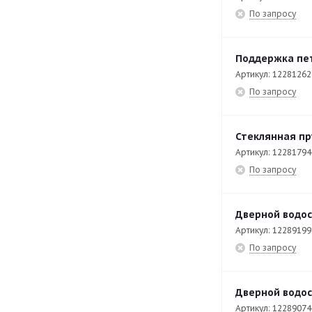
По запросу
C-E711
32
C-E741
33
Поддержка пет
C-I725
17
Артикул: 12281262
По запросу
C-I745
17
CCB- 10
41
Стеклянная пр
CCB- 20
41
Артикул: 12281794
CCF-20
49
По запросу
CCO-120-I-HW
206
Дверной водос
CCO-160-D-CW
218
Артикул: 12289199
CCO-180-I-CW
253
По запросу
CDT-600
42
CE 9-41
82
Дверной водос
Артикул: 12289074