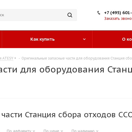
+7 (495) 601
Заказать звоно
Как купить
О к
я ATESY
-
Оригинальные запасные части для оборудования Станция сб
сти для оборудования Станц
 части Станция сбора отходов СС
По алфавиту
По цене
По наличию