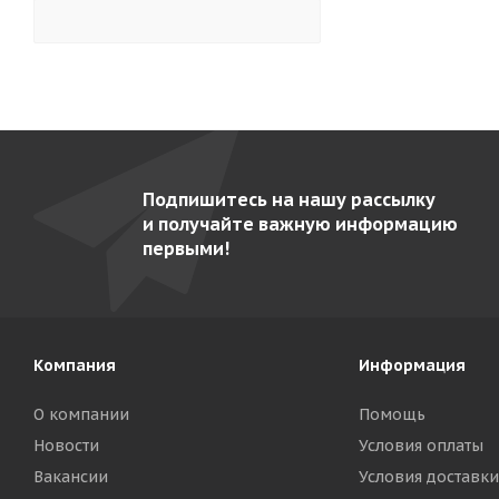
Гольфстрим-1/1М-2
5
Гольфстрим-2М-2
5
Грати- 5.440-02
8
Грати- 9.440-02-2 (AISI 304)
7
Каскад
3
Подпишитесь на нашу рассылку
Кваркини КА-500-01
5
и получайте важную информацию
Командор ВК-4 Э
9
первыми!
Командор ВК-4-01
10
Командор-2/1 М
10
Командор-2/2 М
11
Компания
Информация
Командор-2/3-Э
10
О компании
Помощь
Командор-2/5 газ
9
Новости
Условия оплаты
Командор-2/5-Э
9
Вакансии
Условия доставки