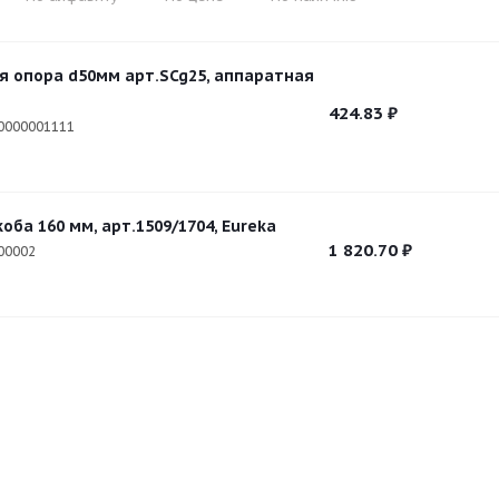
я опора d50мм арт.SCg25, аппаратная
424.83
₽
0000001111
оба 160 мм, арт.1509/1704, Eureka
1 820.70
₽
00002