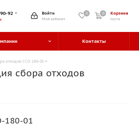
-90-92
Войти
Корзина
0
0
0
Мой кабинет
пуста
к
омпании
Контакты
ора отходов ССО-180-01
ия сбора отходов
О-180-01