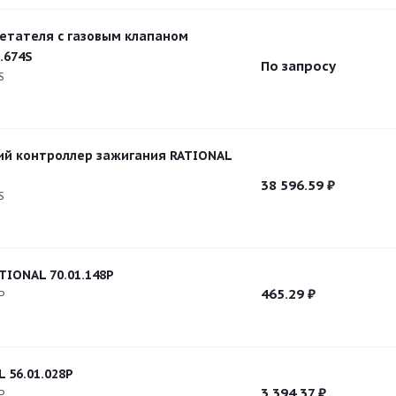
етателя с газовым клапаном
.674S
По запросу
S
й контроллер зажигания RATIONAL
38 596.59
₽
S
TIONAL 70.01.148P
465.29
₽
P
 56.01.028P
3 394.37
₽
P