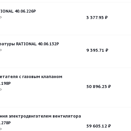
IONAL 40.06.226P
3 377.93
₽
P
атуры RATIONAL 40.06.132P
9 395.71
₽
P
етателя с газовым клапаном
.198P
50 896.23
₽
P
ния электродвигателем вентилятора
.278P
59 605.12
₽
P