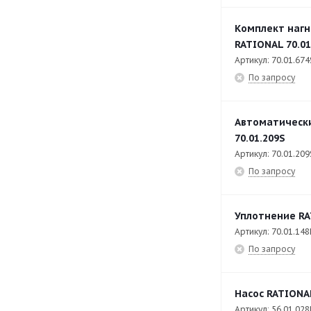
Î Combi Pro (LM1) 62
60
Комплект нагн
RATIONAL 70.01
Î Combi Pro (LM1) XS
23
Артикул: 70.01.674
I Vario LMX 1
1
По запросу
I Vario LMX 1 112L
12
I Vario LMX 1 112T
11
Автоматически
70.01.209S
I Vario LMX 1 2S
49
Артикул: 70.01.209
I Vario LMX 1 2XS
49
По запросу
I Vario LMX 1 L
43
Уплотнение RA
I Vario LMX 1 XL
43
Артикул: 70.01.148
I Vario LMX 2 (Druck)
1
По запросу
I Vario LMX 2 (Druck) 112L
11
I Vario LMX 2 (Druck) 112T
10
Насос RATIONAL
Артикул: 56.01.028