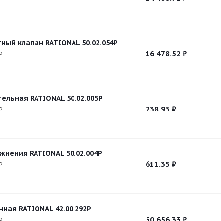
ный клапан RATIONAL 50.02.054P
16 478.52
₽
P
тельная RATIONAL 50.02.005P
238.93
₽
P
жнения RATIONAL 50.02.004P
611.35
₽
P
нная RATIONAL 42.00.292P
50 656.33
₽
P