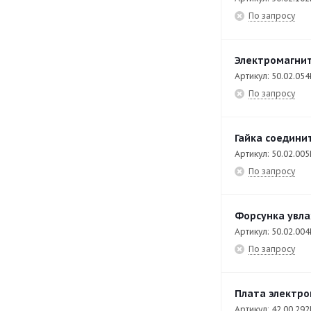
VarioCookingCenter® 112L
27
По запросу
VarioCookingCenter® 112T
26
VarioCookingCenter® 2S
28
Электромагнит
Артикул: 50.02.054
VarioCookingCenter® 2XS
12
По запросу
VarioCookingCenter® L
26
VarioCookingCenter® XL
26
Гайка соедини
Артикул: 50.02.005
По запросу
Форсунка увла
Артикул: 50.02.004
По запросу
Плата электро
Артикул: 42.00.292