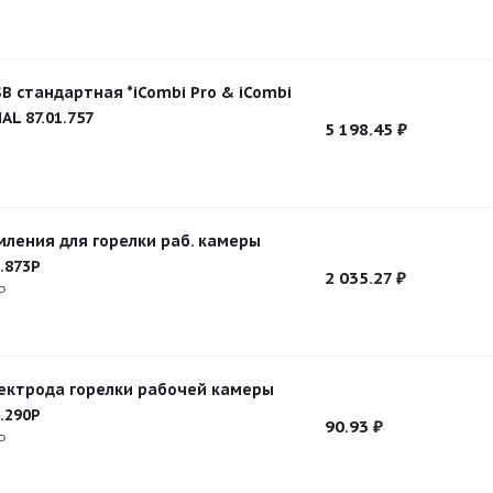
B стандартная *iCombi Pro & iCombi
AL 87.01.757
5 198.45
₽
мления для горелки раб. камеры
.873P
2 035.27
₽
P
ектрода горелки рабочей камеры
.290P
90.93
₽
P