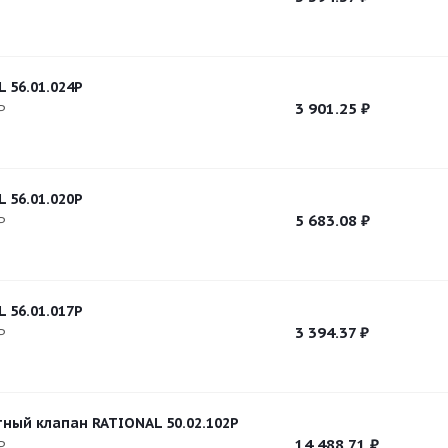
 56.01.024P
3 901.25
₽
P
 56.01.020P
5 683.08
₽
P
 56.01.017P
3 394.37
₽
P
ный клапан RATIONAL 50.02.102P
14 488.71
₽
P