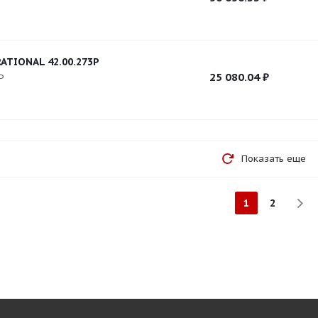
ATIONAL 42.00.273P
25 080.04
₽
P
Показать еще
1
2