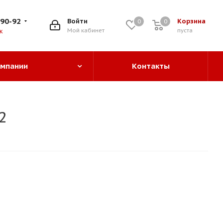
-90-92
Войти
Корзина
0
0
0
Мой кабинет
пуста
к
омпании
Контакты
2