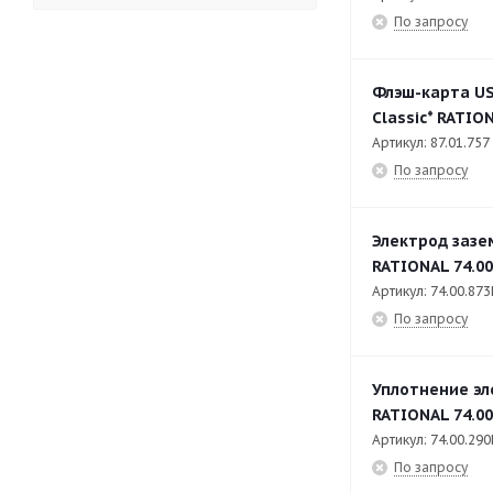
По запросу
I Combi Classic (LM2) 102
50
I Combi Classic (LM2) 201
48
Флэш-карта US
I Combi Classic (LM2) 202
49
Classic* RATION
I Combi Classic (LM2) 61
52
Артикул: 87.01.757
По запросу
I Combi Classic (LM2) 62
51
I Combi Classic (LM2) XS
14
Электрод зазе
Î Combi Pro (LM1)
1
RATIONAL 74.00
Артикул: 74.00.873
Î Combi Pro (LM1) 101
61
По запросу
Î Combi Pro (LM1) 102
61
Î Combi Pro (LM1) 201
57
Уплотнение эл
Î Combi Pro (LM1) 202
58
RATIONAL 74.00
Артикул: 74.00.290
Î Combi Pro (LM1) 60
1
По запросу
Î Combi Pro (LM1) 61
62