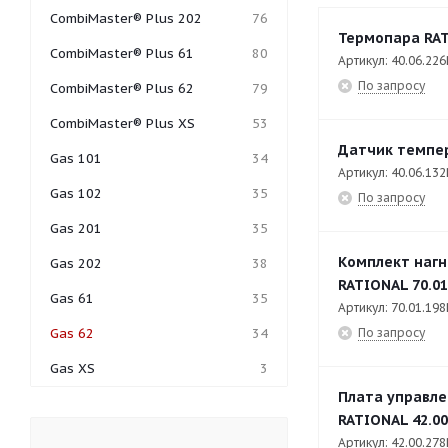
CombiMaster® Plus 202
76
Термопара RAT
CombiMaster® Plus 61
80
Артикул: 40.06.226
По запросу
CombiMaster® Plus 62
79
CombiMaster® Plus XS
53
Датчик темпер
Gas 101
34
Артикул: 40.06.132
Gas 102
35
По запросу
Gas 201
35
Комплект нагн
Gas 202
38
RATIONAL 70.01
Gas 61
35
Артикул: 70.01.198
По запросу
Gas 62
34
Gas XS
3
Плата управле
I Combi Classic (LM2)
1
RATIONAL 42.00
I Combi Classic (LM2) 101
50
Артикул: 42.00.278