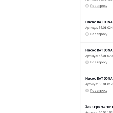
I Vario LMX 2 (Druck) 2S
55
По запросу
I Vario LMX 2 (Druck) 2XS
42
I Vario LMX 2 (Druck) L
48
Насос RATIONAL
I Vario LMX 2 (Druck) XL
49
Артикул: 56.01.024
По запросу
SelfCookingCenter® 101
106
SelfCookingCenter® 102
103
Насос RATIONAL
SelfCookingCenter® 201
98
Артикул: 56.01.020
По запросу
SelfCookingCenter® 202
88
SelfCookingCenter® 61
107
Насос RATIONAL
SelfCookingCenter® 62
105
Артикул: 56.01.017
SelfCookingCenter® XS
77
По запросу
SelfCookingCenter®202
10
Электромагнит
SelfCookingCenter®61
1
Артикул: 50.02.102