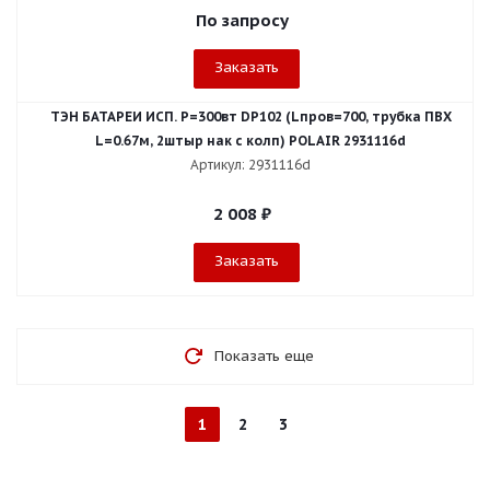
По запросу
Заказать
ТЭН БАТАРЕИ ИСП. Р=300вт DP102 (Lпров=700, трубка ПВХ
L=0.67м, 2штыр нак с колп) POLAIR 2931116d
Артикул: 2931116d
2 008
₽
Заказать
Показать еще
1
2
3