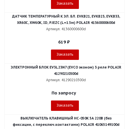
Заказать
ДАТЧИК ТЕМПЕРАТУРНЫЙ К ЭЛ. БЛ. EVKB21, EVKB23, EVKB33,
XR60C, XW60K, ID, PJEZC (L=1.5м) POLAIR 41360000600d
Артикул: 41360000600d
619
₽
Заказать
ЭЛЕКТРОННЫЙ БЛОК EV3L23N7 (EVCO эконом) 3 реле POLAIR
41290210300d
Артикул: 41290210300d
По запросу
Заказать
ВЫКЛЮЧАТЕЛЬ КЛАВИШНЫЙ НС-050К 5А 220В (без
фиксации, с переключ.контактами) POLAIR 41065149100d