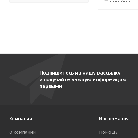
EAD-86-DI
3
EB-T47/P
27
EB-T49/P
26
EB-T87/P
27
EB-T89/P
26
EF-T40
31
Подпишитесь на нашу рассылку
EF-T40/2
22
и получайте важную информацию
EF-T60/2
22
первыми!
EF-T7/14
29
EF-T7/28
29
EF-T7/2х5
30
Компания
Информация
EF-T9/14
28
О компании
Помощь
EF-T9/14M
18