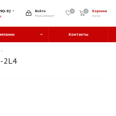
-90-92
Войти
Корзина
0
0
0
Мой кабинет
пуста
к
омпании
Контакты
-2L4