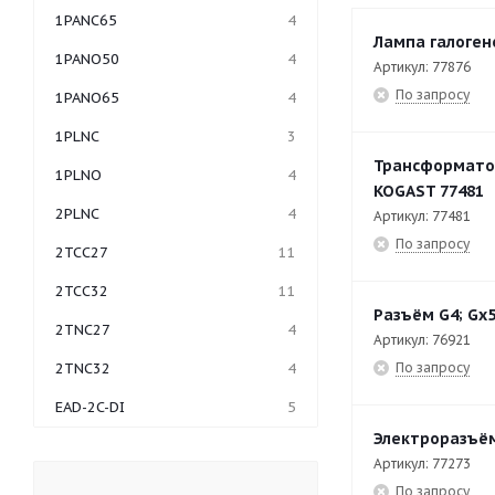
1PANC65
4
Лампа галоген
1PANO50
4
Артикул: 77876
По запросу
1PANO65
4
1PLNC
3
Трансформатор
1PLNO
4
KOGAST 77481
2PLNC
4
Артикул: 77481
По запросу
2TCC27
11
2TCC32
11
Разъём G4; Gx5
2TNC27
4
Артикул: 76921
По запросу
2TNC32
4
EAD-2C-DI
5
Электроразъём
EAD-3C-DI
7
Артикул: 77273
EAD-4C-DI
5
По запросу