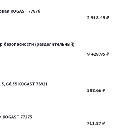
овая KOGAST 77876
2 918.49
₽
 безопасности (разделительный)
9 428.95
₽
,3, G6,35 KOGAST 76921
598.66
₽
 KOGAST 77273
711.87
₽