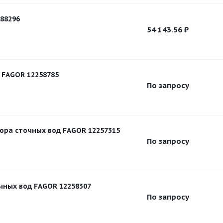
88296
54 143.56
₽
т FAGOR 12258785
По запросу
ора сточных вод FAGOR 12257315
По запросу
чных вод FAGOR 12258307
По запросу