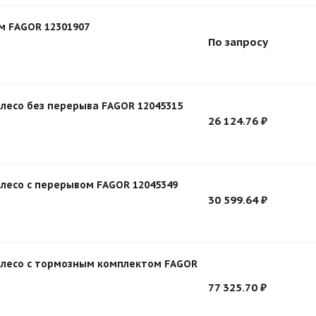
м FAGOR 12301907
По запросу
лесо без перерыва FAGOR 12045315
26 124.76
₽
лесо с перерывом FAGOR 12045349
30 599.64
₽
олесо с тормозным комплектом FAGOR
77 325.70
₽