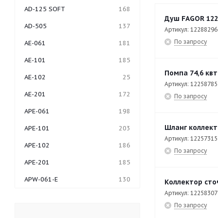
AD-125 SOFT
168
Душ FAGOR 122
AD-505
137
Артикул: 12288296
По запросу
AE-061
181
AE-101
185
Помпа 74,6 кв
AE-102
25
Артикул: 12258785
AE-201
172
По запросу
APE-061
198
Шланг коллект
APE-101
203
Артикул: 12257315
APE-102
186
По запросу
APE-201
185
APW-061-E
130
Коллектор сто
Артикул: 12258307
APW-062
27
По запросу
APW-062-E
56