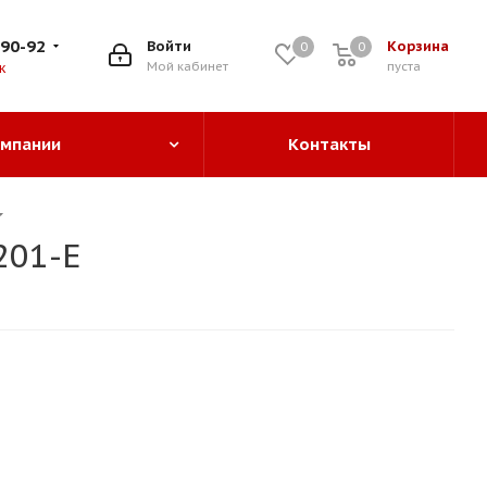
-90-92
Войти
Корзина
0
0
0
Мой кабинет
пуста
к
омпании
Контакты
201-E