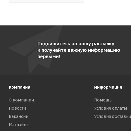
Гольфстрим-2М-2
5
Грати- 5.440-02
8
Грати- 9.440-02-2 (AISI 304)
7
Каскад
3
Подпишитесь на нашу рассылку
Кваркини КА-500-01
5
и получайте важную информацию
Командор ВК-4 Э
9
первыми!
Командор ВК-4-01
10
Командор-2/1 М
10
Командор-2/2 М
11
Компания
Информация
Командор-2/3-Э
10
О компании
Помощь
Командор-2/5 газ
9
Новости
Условия оплаты
Командор-2/5-Э
9
Вакансии
Условия доставки
Магазины
Командор-4Э (карусельный)
7