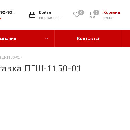
-90-92
Войти
Корзина
0
0
0
Мой кабинет
пуста
к
омпании
Контакты
ПГШ-1150-01
тавка ПГШ-1150-01