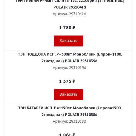
ТЭН ГИБКИЙ Р=40вт Сплиты 121, 221серия (2 гнезд. нак.)
POLAIR 2931041d
Артикул: 2931041d
1 788
₽
Заказать
ТЭН ПОДДОНА ИСП. Р=300вт Моноблоки (Lпров=1100,
2гнезд нак) POLAIR 2931039d
Артикул: 2931039d
1 375
₽
Заказать
ТЭН БАТАРЕИ ИСП. Р=1150вт Моноблоки (Lпров=1500,
2гнезд нак) POLAIR 2931038d
Артикул: 2931038d
1 861
₽