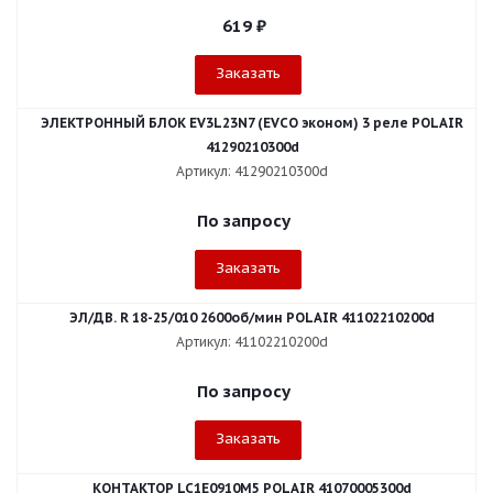
619
₽
Заказать
ЭЛЕКТРОННЫЙ БЛОК EV3L23N7 (EVCO эконом) 3 реле POLAIR
41290210300d
Артикул: 41290210300d
По запросу
Заказать
ЭЛ/ДВ. R 18-25/010 2600об/мин POLAIR 41102210200d
Артикул: 41102210200d
По запросу
Заказать
КОНТАКТОР LC1E0910M5 POLAIR 41070005300d