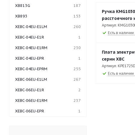
XB813G
187
Ручка KMG1030
XB893
153
расстоечного 
Артикул: KMG1030
XEBC-04EU-E1LM
260
Есть в наличии 
XEBC-04EU-E1R
1
XEBC-04EU-E1RM
230
Плата электри
XEBC-04EU-EPR
1
серии XBC
Артикул: KPE1725
XEBC-04EU-EPRM
255
Есть в наличии 
XEBC-06EU-E1LM
267
XEBC-06EU-E1R
2
XEBC-06EU-E1RM
237
XEBC-06EU-EPR
1
XEBC-06EU-EPRM
249
XEBC-06EU-GPRM
330