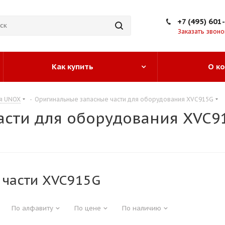
+7 (495) 601
Заказать звоно
Как купить
О к
я UNOX
-
Оригинальные запасные части для оборудования XVC915G
асти для оборудования XVC9
 части XVC915G
По алфавиту
По цене
По наличию