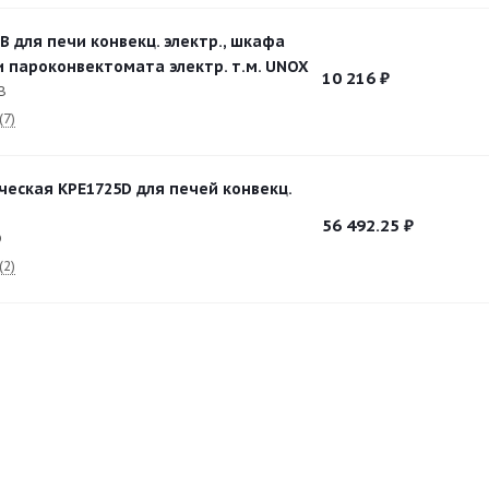
B для печи конвекц. электр., шкафа
и пароконвектомата электр. т.м. UNOX
10 216
₽
B
(7)
ческая KPE1725D для печей конвекц.
56 492.25
₽
D
(2)