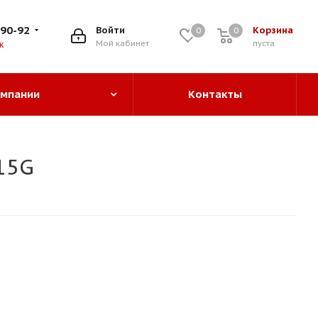
-90-92
Войти
Корзина
0
0
0
Мой кабинет
пуста
к
омпании
Контакты
15G