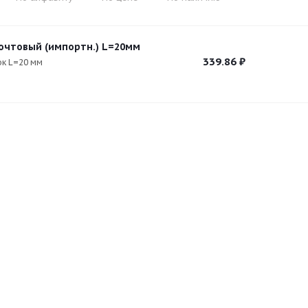
очтовый (импортн.) L=20мм
339.86
₽
ок L=20 мм