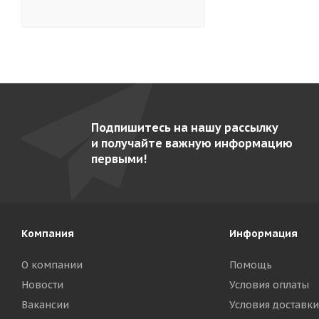
Гольфстрим-1/1М-2
5
Гольфстрим-2М-2
5
Грати- 5.440-02
8
Грати- 9.440-02-2 (AISI 304)
7
Каскад
3
Подпишитесь на нашу рассылку
Кваркини КА-500-01
5
и получайте важную информацию
Командор ВК-4 Э
9
первыми!
Командор ВК-4-01
10
Командор-2/1 М
10
Командор-2/2 М
11
Компания
Информация
Командор-2/3-Э
10
О компании
Помощь
Командор-2/5 газ
9
Новости
Условия оплаты
Командор-2/5-Э
9
Вакансии
Условия доставки