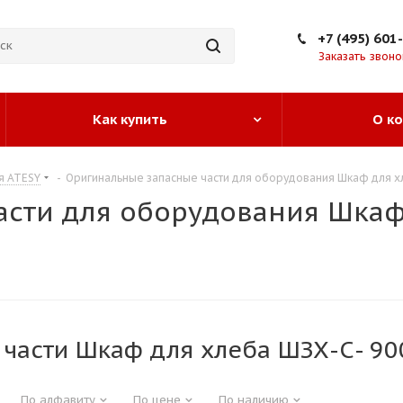
+7 (495) 601
Заказать звоно
Как купить
О к
я ATESY
-
Оригинальные запасные части для оборудования Шкаф для хл
асти для оборудования Шкаф
части Шкаф для хлеба ШЗХ-С- 900
По алфавиту
По цене
По наличию