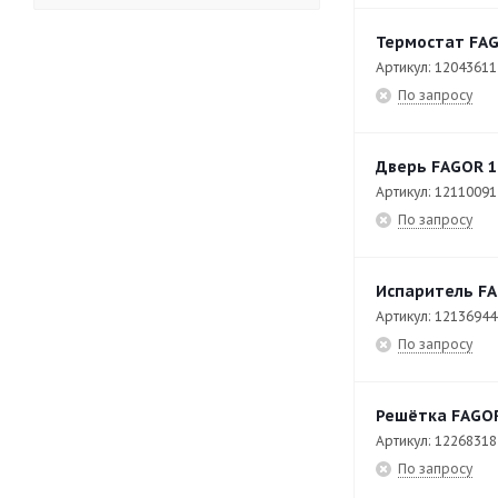
APW-0623
7
Термостат FAG
APW-0623-E
80
Артикул: 12043611
По запросу
APW-101-E
83
APW-102-E
80
Дверь FAGOR 1
APW-201-E
93
Артикул: 12110091
По запросу
APW-202-E
82
ATM-031 ECO
56
Испаритель FA
ATM-051 ECO
57
Артикул: 12136944
ATM-081 ECO
74
По запросу
ATM-101 ECO
74
Решётка FAGOR
BM-E705
17
Артикул: 12268318
BM-E710
18
По запросу
BME7-10
79