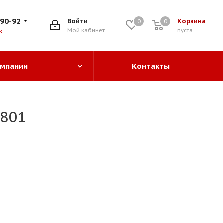
-90-92
Войти
Корзина
0
0
0
Мой кабинет
пуста
к
омпании
Контакты
-801