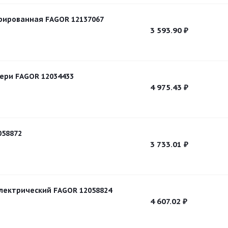
рированная FAGOR 12137067
3 593.90
₽
ери FAGOR 12034433
4 975.43
₽
058872
3 733.01
₽
лектрический FAGOR 12058824
4 607.02
₽