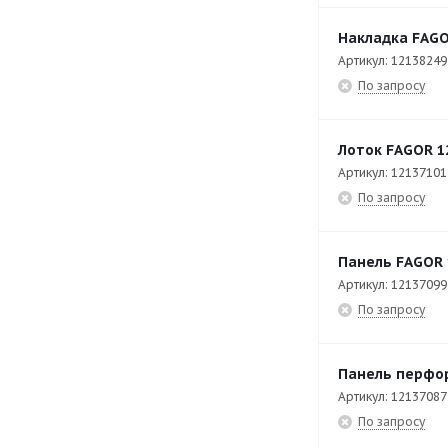
C-E711
32
Накладка FAGO
Артикул: 12138249
C-E741
33
По запросу
C-I725
17
C-I745
17
Лоток FAGOR 1
CCB- 10
41
Артикул: 12137101
По запросу
CCB- 20
41
CCF-20
49
Панель FAGOR 
CCO-120-I-HW
206
Артикул: 12137099
По запросу
CCO-160-D-CW
218
CCO-180-I-CW
253
Панель перфо
CDT-600
42
Артикул: 12137087
CE 9-41
82
По запросу