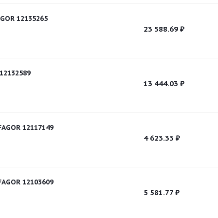
GOR 12135265
23 588.69
₽
12132589
13 444.03
₽
FAGOR 12117149
4 623.33
₽
FAGOR 12103609
5 581.77
₽