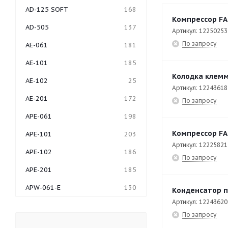
AD-125 SOFT
168
Компрессор FA
AD-505
137
Артикул: 12250253
По запросу
AE-061
181
AE-101
185
Колодка клемм
AE-102
25
Артикул: 12243618
AE-201
172
По запросу
APE-061
198
Компрессор FA
APE-101
203
Артикул: 12225821
APE-102
186
По запросу
APE-201
185
APW-061-E
130
Конденсатор п
Артикул: 12243620
APW-062
27
По запросу
APW-062-E
56