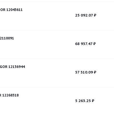
OR 12043611
25 092.07
₽
2110091
68 937.47
₽
GOR 12136944
57 510.09
₽
 12268318
5 263.25
₽