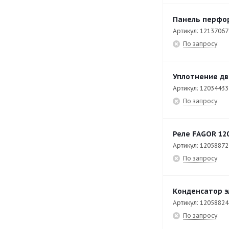
CE7-20-Q
49
Панель перфо
CF-20
42
Артикул: 12137067
CI9-40 PLUS
42
По запросу
CO-110
141
CO-110 DD
141
Уплотнение дв
Артикул: 12034433
CO-142 DD
141
По запросу
CO-402 COLD
112
CO-402 COLD B DD
121
Реле FAGOR 12
CO-500 B DD
107
Артикул: 12058872
По запросу
CO-500 DD
103
CO-502 B DD
137
Конденсатор э
CP-E7126
36
Артикул: 12058824
По запросу
CP-E7140
34