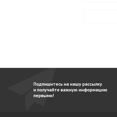
EAEP-1602
39
EAEP-701
34
EAEP-801
33
EAEP-802
36
EAF-1402 MIXT
42
EAF-1403 C
56
EAF-1403 P
56
EAF-1404 C
55
EAF-1404 P
55
Подпишитесь на нашу рассылку
EAF-1602 MIX
40
и получайте важную информацию
первыми!
EAF-1603 C
53
EAF-1604 C
53
EAF-702 C
50