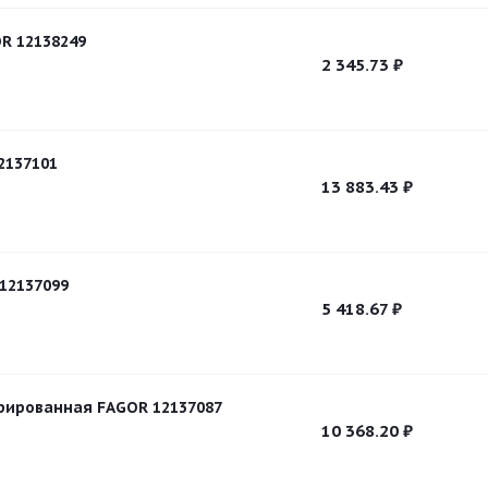
R 12138249
2 345.73
₽
2137101
13 883.43
₽
12137099
5 418.67
₽
рированная FAGOR 12137087
10 368.20
₽