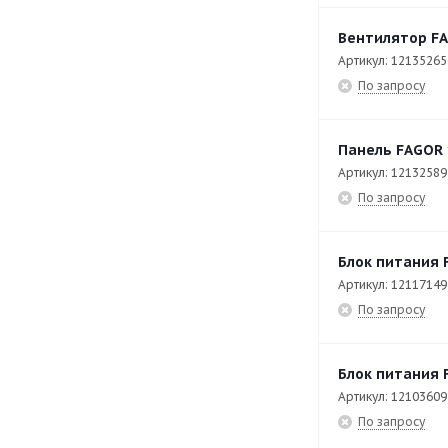
CP-E7240
36
Вентилятор FA
CPE6-05
34
Артикул: 12135265
CPW-061-E
134
По запросу
CPW-062
27
Панель FAGOR 
CPW-062-E
57
Артикул: 12132589
CPW-0623
7
По запросу
CPW-0623-E
80
CPW-101-E
84
Блок питания 
Артикул: 12117149
CPW-102-E
81
По запросу
CPW-201-E
95
CPW-202-E
84
Блок питания 
CV9-40 PLUS
55
Артикул: 12103609
По запросу
EAEP-1402
43