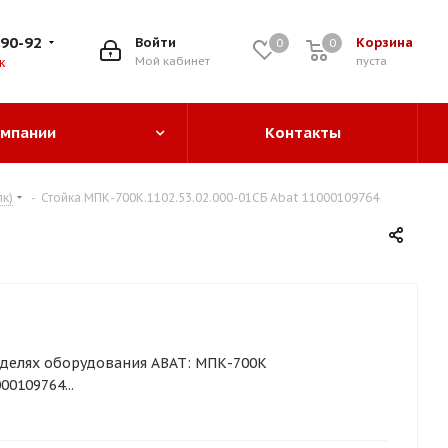
-90-92
Войти
Корзина
0
0
0
Мой кабинет
пуста
к
омпании
Контакты
к)
-
Стойка МПК-700К.1102.53.02.000-01СБ Abat 11000109764
делях оборудования ABAT: МПК-700К
0109764...