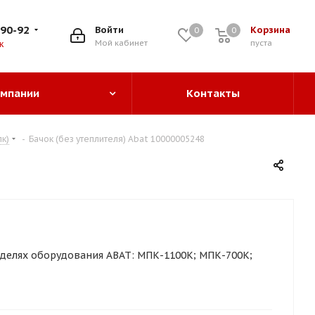
-90-92
Войти
Корзина
0
0
0
Мой кабинет
пуста
к
омпании
Контакты
к)
-
Бачок (без утеплителя) Abat 10000005248
делях оборудования ABAT: МПК-1100К; МПК-700К;