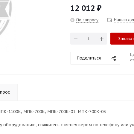
12 012
₽
Нашли де
По запросу
Заказа
Ц
Поделиться
от
опрос
МПК-1100К; МПК-700К; МПК-700К-01; МПК-700К-03
му оборудованию, свяжитесь с менеджером по телефону или у