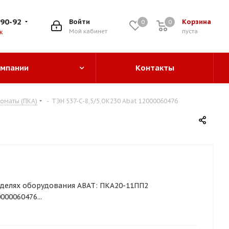
-90-92
Войти
Корзина
0
0
0
Мой кабинет
пуста
к
омпании
Контакты
оматы (ПКА)
-
ТЭН 537-C-8,5/5,ОК230 Abat 12000060476
делях оборудования ABAT: ПКА20-11ПП2
00060476...