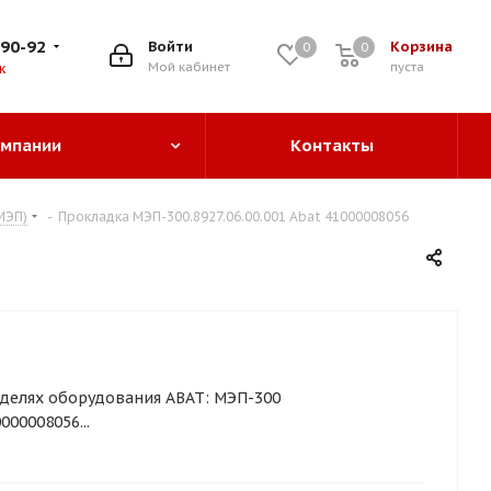
-90-92
Войти
Корзина
0
0
0
Мой кабинет
пуста
к
омпании
Контакты
МЭП)
-
Прокладка МЭП-300.8927.06.00.001 Abat 41000008056
делях оборудования ABAT: МЭП-300
00008056...