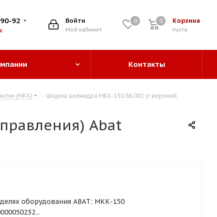
-90-92
Войти
Корзина
0
0
0
Мой кабинет
пуста
к
омпании
Контакты
стки (МКК)
-
Шкурка цилиндра МКК-150.66.002 (с верхней
правления) Abat
делях оборудования ABAT: МКК-150
00050232...