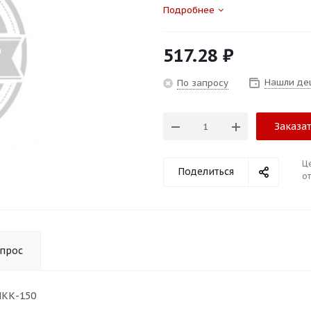
Подробнее
517.28
₽
Нашли де
По запросу
Заказа
Ц
Поделиться
от
опрос
МКК-150