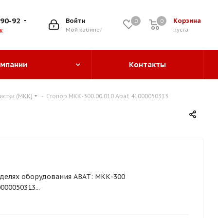
-90-92
Войти
Корзина
0
0
0
Мой кабинет
пуста
к
омпании
Контакты
стки (МКК)
-
Стопор МКК-300.00.010 Abat 41000050313
делях оборудования ABAT: МКК-300
00050313...