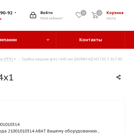
-90-92
Войти
Корзина
0
0
0
Мой кабинет
пуста
к
омпании
Контакты
ы (ПГК)
-
Трубка медная ф4 L=645 мм ДКРНМ НД М2 ГОСТ 617-90
4х1
001010314
ода 21001010314 ABAT Вашему оборудованию...