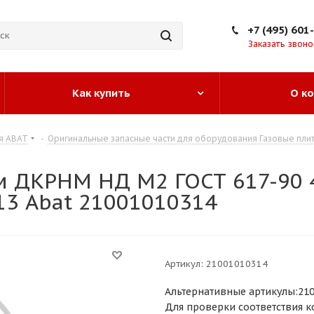
+7 (495) 601
Заказать звоно
Как купить
О к
я ABAT
-
Оригинальные запасные части для оборудования Газовые плит
м ДКРНМ НД М2 ГОСТ 617-90 
13 Abat 21001010314
Артикул:
21001010314
Альтернативные артикулы:21
Для проверки соответствия к